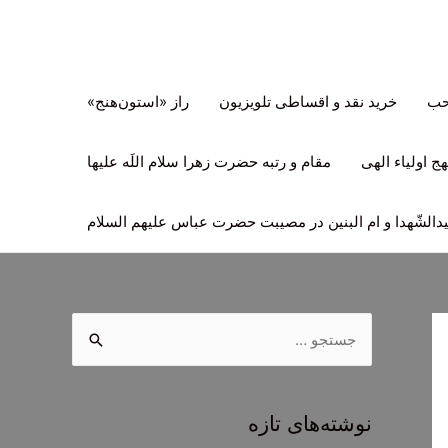
تحب
خرید نقد و اقساطی تلویزیون
راز «استون‌هنج»
ج اولیاء الهی
مقام و رتبه حضرت زهرا سلام اللَه علیها
لشّهدا و ام البنین در مصیبت حضرت عباس علیهم السلام
ج
س
ت
ج
نوشته‌های تازه
و