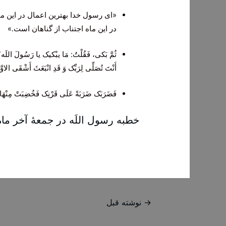
«ای‌ رسول‌ خدا بهترین‌ اعمال‌ در این‌ م
در این‌ ماه‌ اجتناب‌ از گناهان‌ است‌.»
ثُمَّ بَکی‌، فَقُلْتُ: مَا یبْکیک یا رَسُولَ اللَه؟ ف
أَنْتَ تُصَلِّی‌ لِرَبِّک وَ قَدِ انْبَعَثَ أَشْقَی‌ الاو
فَضَرَبَک ضَرَبَةً عَلَی‌ قَرْنِک فَخُضِبَتْ مِنْهَا
خطبه رسول‌ اللَه‌ در جمعۀ آخر ما
راهبری
→
نوشته قبل
نوشته