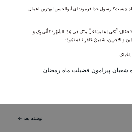
اه‌ چیست‌؟ رسول‌ خدا فرمود: ای‌ أبوالحسن‌! بهترین‌ اعمال‌
َقَالَ: أَبْکی‌ لِمَا یسْتَحَلُّ مِنْک فِی‌ هَذَا الشَّهْرِ؛ کأَنِّی‌ بِک وَ
َّلِینَ وَ الاخِرِینَ، شَقِیقُ عَاقِرِ نَاقَةِ ثَمُودَ؛
 لِحْیتُک.
ه‌ شعبان پيرامون فضيلت ماه رمضان‌
نوشته بعد
←