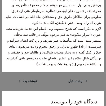
بی‌نظیر و بی‌بدیل است. این موسوعه در کنار مجموعه «آموزه‌های
معرفت» در «شرح دعای ابوحمزه ثمالی» سرمایه‌ای غنی از دقایق
سلوکی برای سالکان طریق حق و مشتاقان لقاء الله می‌باشد، که شاید
بتوان آن را با وصف «مَن لایَحْضَرُه الکامل» یاد کرد.
لازم به ذکر است که شرح مبسوط ولی ناتمامِ این حدیث شریف، تحت
عنوان «اسرار ملکوت» به قلم مرحوم‌ مؤلّف در قالب سه مجلّد،
منتشر شده است که متأسفانه عمر شریف و پربرکت ایشان سرآمد و
سرمست از بادۀ طهورِ لم‌یزلی و رحیق مختومِ ولایتِ مرتضوی، ندای
حقّ را لبّیک گفته و به دیدار محبوب شتافت، و طالبان حق و حقیقت و
پویندگان سُبُلِ سلام را در عطش فَیَضانِ علم و معرفتش باقی گذاشت.
و السّلامُ‏ عليه‏ يوم‏ وُلِدَ و يومَ ماتَ و يوم يبعَثُ حيًّا
راهبری
→
نوشته قبل
نوشته بعد
←
نوشته
دیدگاه‌ خود را بنویسید