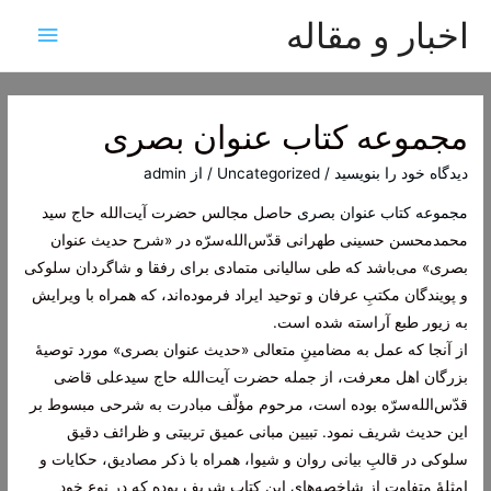
اخبار و مقاله
فهرس
اصلی
مجموعه کتاب عنوان بصری
دیدگاه‌ خود را بنویسید
/
Uncategorized
/ از
admin
مجموعه کتاب عنوان بصری
حاصل مجالس حضرت آیت‌الله حاج سید
محمدمحسن حسینی طهرانی قدّس‌الله‌سرّه در «شرح حدیث عنوان
بصری» می‌باشد که طی سالیانی متمادی برای رفقا و شاگردان سلوکی
و پویندگان مکتبِ عرفان و توحید ایراد فرموده‌اند، که همراه با ویرایش
به زیور طبع آراسته شده است.
از آنجا که عمل به مضامینِ متعالی «حدیث عنوان بصری» مورد توصیۀ
بزرگان اهل معرفت، از جمله حضرت آیت‌الله حاج سید‌علی قاضی
قدّس‌الله‌سرّه بوده‌ است، مرحوم مؤلّف مبادرت به شرحی مبسوط بر
این حدیث شریف نمود. تبیین مبانی عمیق تربیتی و ظرائف دقیق
سلوکی در قالبِ بیانی روان و شیوا، همراه با ذکر مصادیق، حکایات و
امثلۀ متفاوت از شاخصه‌های این کتاب شریف بوده که در نوع خود