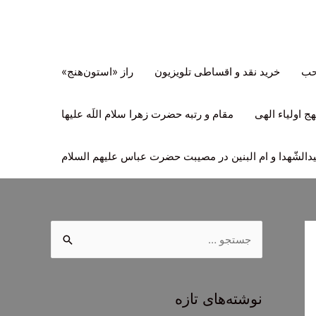
تحب
خرید نقد و اقساطی تلویزیون
راز «استون‌هنج»
ج اولیاء الهی
مقام و رتبه حضرت زهرا سلام اللَه علیها
لشّهدا و ام البنین در مصیبت حضرت عباس علیهم السلام
ج
س
ت
ج
نوشته‌های تازه
و