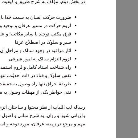
در بخش دوم، مؤلف به شرح طریق و کیفیت س
ضرورت حرکت انسان به سمت خدا با 
لزوم حركت در مسير عرفان و توحيد و
فرق مكتب
توحيد
با ساير مكاتب؛ و عل
سیر و سلوک در اصطلاح عرفا
آثار مراقبه در وجود سالک و مراحل آن
لزوم التزام سالک به امور شرعی
راه شناخت
استاد کامل
و لزوم استمداد
نفس سلوک و فناء در ذات احديّت، تن
طریقۀ احراق تنها راه وصول به حقیقت
نفی خواطر یکی از مهمّات وصول به 
رساله لب اللباب از نظر محتوا و ساختار، اث
با زبانی شیوا و روان، به شرح مبانی و اصول 
مهم و مرجع در زمینه عرفان، مورد توجه و اس