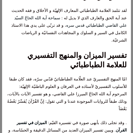
لقد تتلمذ العلامة الطباطبائي المعارف الإلهيّة و الأخلاق و فقه الحديث
عند آية الحق والعارف الذي لا بديل له :
سماحة آية الله الحاجّ السيّد
علي القاضي الطباطبائي قدس سره
، و قد تربّى على يدي هذا الاستاذ
الكامل في السير و السلوك و المجاهدات النفسانيّة و الرياضات
الشرعيّة.
تفسير الميزان والمنهج التفسيري
للعلامة الطباطبائي
امّا المنهج التفسيريّ عند العلّامة الطباطبائيّ قدّس سرّه، فقد كان طبقا
للأسلوب التفسيريّ لأستاذه في العرفان و العلوم الباطنيّة الإلهيّة:
المرحوم آية الله الحاجّ الميرزا علي القاضي، و هو تفسير الآيات بالآيات،
وذلك طبقاً للروايات الموجودة عندنا و التي تقول: إنَّ القُرْآنَ يُفَسِّرُ بَعْضُهُ
بَعْضَاً
. وقد تجلى ذلك بأبهى صورة في تفسيره القيّم:
الميزان في تفسير
القرآن
. ويبين تفسير الميزان
العديد من المسائل الدقيقة و الحسّاسة، و