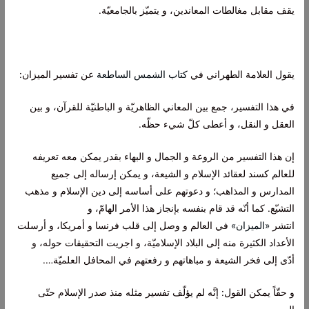
يقف مقابل مغالطات المعاندين، و يتميّز بالجامعيّة.
يقول العلامة الطهراني في
كتاب الشمس الساطعة
عن تفسير الميزان:
في هذا التفسير، جمع بين المعاني الظاهريّة و الباطنيّة للقرآن، و بين
العقل و النقل، و أعطى كلّ شيء حظّه.
إن هذا التفسير من الروعة و الجمال و البهاء بقدر يمكن معه تعريفه
للعالم كسند لعقائد الإسلام و الشيعة، و يمكن إرساله إلى جميع
المدارس و المذاهب؛ و دعوتهم على أساسه إلى دين الإسلام و مذهب
التشيّع. كما أنّه قد قام بنفسه بإنجاز هذا الأمر الهامّ، و
انتشر
«الميزان»
في العالم و وصل إلى قلب فرنسا و أمريكا، و أرسلت
الأعداد الكثيرة منه إلى البلاد الإسلاميّة، و اجريت التحقيقات حوله، و
أدّى إلى فخر الشيعة و مباهاتهم و رفعتهم في المحافل العلميّة….
و حقّاً يمكن القول: إنَّه لم يؤلّف تفسير مثله منذ صدر الإسلام حتّى