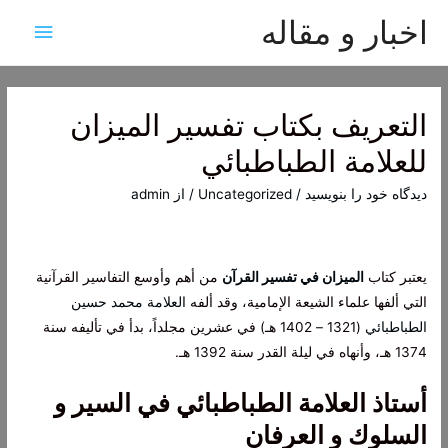
اخبار و مقاله
فهرس
اصلی
التعريف بكتاب تفسير الميزان
للعلامة الطباطبائي
دیدگاه‌ خود را بنویسید
/
Uncategorized
/ از
admin
يعتبر كتاب
الميزان في تفسير القرآن
من أهم وأوسع التفاسير القرآنية
التي ألفها علماء الشيعة الإمامية، وقد ألفه
العلامة محمد حسين
الطباطبائي
(1321 – 1402 هـ) في عشرين مجلداً، بدأ في تأليفه سنة
1374 هـ، وأنهاه في ليلة القدر سنة 1392 هـ.
أستاذ العلامة الطباطبائي في السير و
السلوك و العرفان