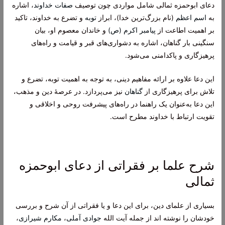
دعای ابوحمزه ثمالی شامل مواردی چون توصیف
صفات خداوند
، اشاره
به
اسم اعظم
(نام بزرگ‌ترین خدا)، ابراز
توبه
و تضرع به خداوند، تاکید
بر اهمیت اطاعت از
پیامبر اکرم (ص)
و خاندان معصوم او، بیان
سنگینی بار گناهان، اشاره به دشواری‌های قبر و قیامت و راه‌های
پرهیزگاری و پاکدامنی می‌شود.
این دعا علاوه بر ارائه مفاهیم دینی، به توجه به اهمیت توبه، تضرع و
تلاش برای پرهیزگاری از
گناهان
نیز می‌پردازد. در عرصهٔ دین و مذهب،
این دعا به‌عنوان یک راهنما در راه‌های پیشرفت روحی و اخلاقی و
تقویت ارتباط با خداوند مطرح است.
شرح علما بر فقراتی از دعای ابوحمزه
ثمالی
بسیاری از علمای دین، برای این دعا و یا فقراتی از آن شرح و بررسی
خودشان را نوشته اند از جمله آیت الله
جوادی آملی
،
مکارم شیرازی
،