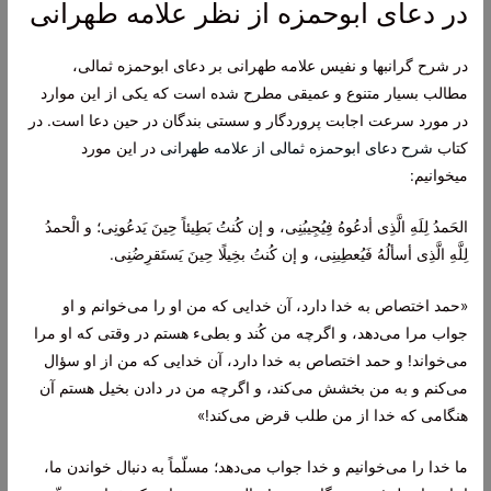
در دعای ابوحمزه از نظر علامه طهرانی
در شرح گرانبها و نفیس علامه طهرانی بر دعای ابوحمزه ثمالی،
مطالب بسیار متنوع و عمیقی مطرح شده است که یکی از این موارد
در مورد سرعت اجابت پروردگار و سستی بندگان در حین دعا است. در
کتاب
شرح دعای ابوحمزه ثمالی از علامه طهرانی
در این مورد
میخوانیم:
الحَمدُ لِلَهِ الَّذِی أدعُوهُ فِیُجِیبُنِی، و إن کُنتُ بَطِیئاً حِینَ یَدعُونِی؛ و الْحمدُ
لِلَّهِ الَّذِی أسألُهُ فَیُعطِینِی، و إن کُنتُ بخِیلًا حِینَ یَستَقرِضُنِی.
«حمد اختصاص به خدا دارد، آن خدایی که من او را می‌خوانم و او
جواب مرا می‌دهد، و اگرچه من کُند و بطیء هستم در وقتی که او مرا
می‌خواند! و حمد اختصاص به خدا دارد، آن خدایی که من از او سؤال
می‌کنم و به من بخشش می‌کند، و اگرچه من در دادن بخیل هستم آن
هنگامی که خدا از من طلب قرض می‌کند!»
ما خدا را می‌خوانیم و خدا جواب می‌دهد؛ مسلّماً به دنبال خواندن ما،