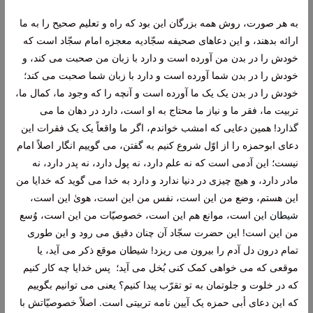
به هر صورت، روش همه بزرگان این بود که راه و تعلیم صحیح را به ما
ارائه بدهند، و این دعاهای صحیفه سجّادیه
معجزه
امام سجّاد است که
خودش را در بدن من آورده است و دارد با زبان من صحبت می کند، و
خودش را در بدن شما آورده است و دارد با زبان شما صحبت می کند؛
خودش را در بدن یک یک ما آورده است و آنچه را که وجود ما، کمال ما،
تربیت ما، فقر ما و نیاز ما محتاج به او است، دارد در دهان ما می
گذارد! همین دعایی که امشب خواندم، اگر ما واقعاً یک یک فقرات این
دعای ابوحمزه را از اوّل شروع کنیم به گفتن، می گوییم انگار اصلاً امام
نیست؛ این آدمی است که نه علم دارد، نه پول دارد، نه پدر دارد، نه
مادر دارد، و هیچ چیزی در دنیا ندارد و دارد به خدا می گوید که خدایا من
این هستم، وضع من این است، نفس من این است، هویٰ این است،
شیطان
این است، موانع هم این است، خصوصیّات من این است، وُسع
من این است! این حضرت سجّاد آن چنان دقیق می رود و این طوری
تمام درون دل آدم را بیرون می ریزد! شیطان موقع ذکر می آید، یا
موقعی که می خواهی کمک کنی بُخل می آید؛ پس خدایا چه کار کنیم
که در خلوت و جلوتمان به تو تقرّب پیدا کنیم؟ یعنی می توانیم بگوییم
که این دعای أبی حمزه یک آیین نامه تربیتی است. اصلاً خصوصیّاتش با