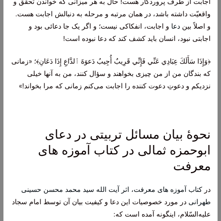
اجابت از طرف پروردگار هست! حال به هر میزانی که خواندن تحقّق و
واقعیّت داشته باشد، در همان مرتبه و مرحله به دنبالش اجابت هست.
و اصلاً بین
دعا
و اجابت، انفکاکی نیست؛ و اگر یک جا دعائی بود و
اجابتی نبود، انسان باید کشف کند که دعا نبوده است!
﴿وَإِذَا سَأَلَكَ عِبَادِي عَنِّي فَإِنِّي قَرِيبٌ أُجِيبُ دَعوَةَ ٱلدَّاعِ إِذَا دَعَانِ﴾؛ «زمانی
که بندگان من از من چیزی بخواهند و سؤال کنند، من به آنها خیلی
نزدیکم و دعوتِ دعوت کننده را اجابت می‌کنم زمانی که مرا بخواند!»
نحوۀ بیان مسائل تربیتی در دعای
ابوحمزه ثمالی در کتاب آموزه های
معرفت
در
کتاب آموزه های معرفت، اثر آیت الله سید محمد محسن حسینی
طهرانی
در مورد خصوصیات این دعا و کیفیت بیان آن توسط امام سجاد
علیه‌السّلام، اینگونه آمده است که: