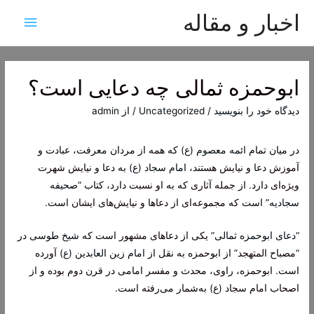
اخبار و مقاله
فهرس
اصلی
ابوحمزه ثمالی چه دعایی است؟
دیدگاه‌ خود را بنویسید
/
Uncategorized
/ از
admin
در میان تمام
ائمه معصوم (ع)
که همه از مردان
معرفت
، عبادت و
آموزش
دعا
و نیایش هستند،
امام سجاد (ع)
به دعا و نیایش شهرت
ویژه‌ای دارد. از جمله آثاری که به او نسبت دارد، کتاب “
صحیفه
سجادیه
” است که مجموعه‌ای از دعاها و نیایش‌های ایشان است.
“
دعای ابوحمزه ثمالی
” یکی از دعاهای مشهور است که
شیخ طوسی
در
“مصباح المتهجد” از ابوحمزه به نقل از
امام زین العابدین (ع)
آورده
است. ابوحمزه، راوی، محدث و مفسر امامی در قرن دوم بوده و از
اصحاب امام سجاد (ع) به‌شمار می‌رفته است.