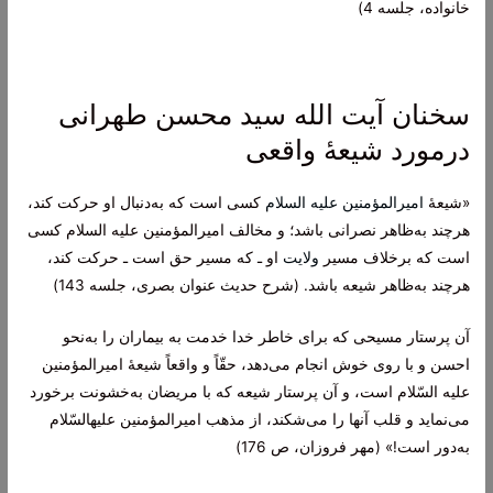
خانواده، جلسه 4)
سخنان آیت الله سید محسن طهرانی
درمورد شیعۀ واقعی
«شیعۀ
امیرالمؤمنین علیه السلام
کسی است که به‌دنبال او حرکت کند،
هرچند به‌ظاهر نصرانی باشد؛ و مخالف امیرالمؤمنین علیه السلام کسی
است که برخلاف مسیر
ولایت
او ـ که مسیر حق است ـ حرکت کند،
هرچند به‌ظاهر شیعه باشد. (شرح حدیث عنوان بصری، جلسه 143)
آن پرستار مسیحى که براى خاطر خدا خدمت به بیماران را به‌نحو
احسن و با روى خوش انجام می‌‏دهد، حقّاً و واقعاً شیعۀ امیرالمؤمنین
علیه ‏السّلام است، و آن پرستار شیعه که با مریضان به‌خشونت برخورد
می‌‏نماید و قلب آنها را می‌شکند، از مذهب امیرالمؤمنین علیه‏السّلام
به‌دور است!» (مهر فروزان، ص 176)