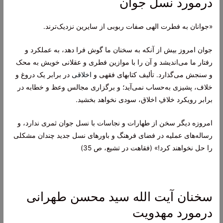
درمورد نسل جوان
«جوانان به فطرت الهی صفات ربوبی از سایرین نزدیک‌ترند.
جوان‏ امروز بیش از آنکه به سخنان ما گوش فرا دهد، به عملکرد و
رفتار ما می‌‏اندیشد و آن را با موازین فطرى و عقلانى خویش به محک
و سنجش می‌‏گذارد. تألیف کتاب‏هاى فقهى و
اخلاقى
در برابر یک دروغ و
خلاف، پشیزى به‏‌حساب نمی‌‏آید؛ و برگزارى مجالس وعظ و خطابه در
برابر رویکرد خلافِ اخلاق، سودى نخواهد بخشید.
امروزه دیگر سخن از طهارات و نجاسات با نسل جوان ثمرى ندارد، و
رساله‏‌هاى عملیه در فضاى فرهنگ و باورهاى نسل جدید چندان مشکلى
را حل نخواهند کرد!» (فقاهت در تشیع، ص 35)
سخنان آیت الله سید محسن طهرانی
درمورد مهدویت