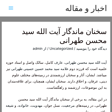
اخبار و مقاله
فهرس
اصلی
سخنان ماندگار آیت الله سید
محسن طهرانی
دیدگاه‌ خود را بنویسید
/
Uncategorized
/ از
admin
آیت الله سید محسن طهرانی
،
عارف
کامل، سالک واصل و استاد حوزه
علمیه است که فرزند دوم
علامه سید محمد حسین حسینی طهرانی
نیز
میباشد. ایشان، آثار و سخنان ارزشمندی در زمینه‌های مختلف علوم
دینی، عرفان، و اخلاق دارند. سخنان ایشان، همچنان، برای علاقه‌مندان
به این موضوعات، ارزشمند و راهگشاست.
در این مقاله، به برخی از سخنان ماندگار آیت الله سید محسن
طهرانی، در زمینه‌های
مرجعیت
، نسل جوان،
مهدویت
،
خانواده
، و
شیعه
واقعی می‌پردازیم.