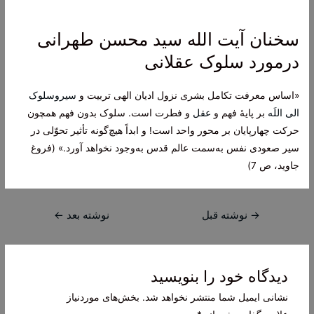
سخنان آیت الله سید محسن طهرانی
درمورد سلوک عقلانی
«اساس معرفت تکامل بشری نزول ادیان الهی تربیت و
سیروسلوک
الی اللَه
بر پایۀ فهم و
عقل
و فطرت است. سلوک بدون فهم همچون
حرکت چهارپایان بر محور واحد است! و ابداً هیچ‌گونه تأثیر تحوّلی در
سیر صعودی نفس به‌سمت عالم قدس به‌وجود نخواهد آورد.» (فروغ
جاوید، ص 7)
راهبری
→
نوشته قبل
نوشته بعد
←
نوشته
دیدگاه‌ خود را بنویسید
نشانی ایمیل شما منتشر نخواهد شد.
بخش‌های موردنیاز