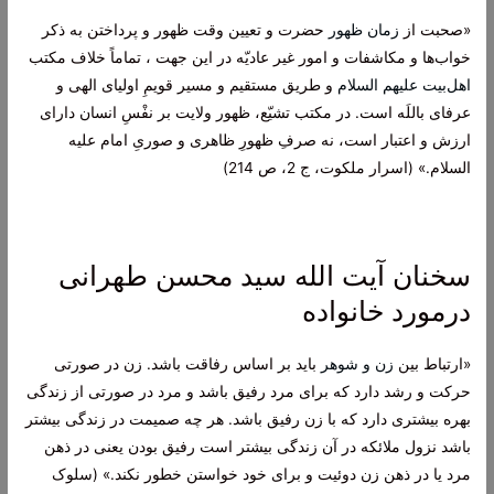
«صحبت از
زمان ظهور
حضرت و تعیین وقت ظهور و پرداختن به ذکر
خواب‌ها و مکاشفات و امور غیر عادیّه در این جهت ، تماماً خلاف مکتب
اهل‌بیت علیهم السلام
و طریق مستقیم و مسیر قویمِ اولیای الهی و
عرفای باللَه است. در مکتب تشیّع، ظهور ولایت بر نفْسِ انسان دارای
ارزش و اعتبار است، نه صرفِ ظهورِ ظاهری و صوریِ امام علیه
السلام.» (اسرار ملکوت، ج 2، ص 214)
سخنان آیت الله سید محسن طهرانی
درمورد خانواده
«ارتباط بين
زن و شوهر
باید بر اساس رفاقت باشد. زن در صورتى
حركت و رشد دارد كه براى مرد رفيق باشد و مرد در صورتى از زندگى
بهره بيشترى دارد كه با زن رفيق باشد. هر چه صميمت در زندگى بيشتر
باشد نزول ملائكه در آن زندگى بيشتر است رفيق بودن يعنى در ذهن
مرد يا در ذهن زن دوئيت و برای خود خواستن خطور نكند.» (سلوک