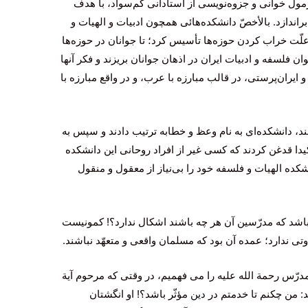
رمول خوانى و جزوه‌نویسى از استادانى كم‌سواد، با هدف
راندازد. بالأخصّ دانشكده‌هائى همچون ادبیات و الهیات و
لّت خراب كردن حوزه‌ها تأسیس كرد؛ تا جوانان در حوزه‌ها
ن فلسفه و ادبیات ایران در اذهان جوانان بریزند و فكر آنها
 ایران‌پرستى، در قالب مبارزه با عرب، و در واقع مبارزه با
نند، دانشكده‌اى به نام وعظ و خطابه ترتیب دادند و سپس به
كیدا قدغن كردند كه كسى غیر از افراد روحانى این دانشكده
انشكده الهیات و فلسفه خود را بى‌نیاز از معقول و منقول
 باشد كه مدرّسین آن هر چه باشند اشكال ندارد؟! كمونیست
ى ندارد؛ عمده آن بود كه مسلمان واقعى و متعهّد نباشند.
ّس رحمة الله علیه را مى فهمیم، در وقتى كه مرحوم آیة
ند: من چكنم تا خدمتم در
دین
مؤثّر باشد؟! او انگشتان