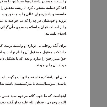
را بست، و هم در دانشكده‌ها محصّلین را به ف
اخذ گواهینامه مشغول كرد، تا ریشه تحقیق را ب
فلسفه، و دانش‌سراى عالى را به منظور و به ع
نروند و خودشان هر چه را كه مى‌خواهند به عنوا
را از اصالت قرآن و اسلام به سوى ملّى‌گرائى و
اسلام بكشانند.
براى آنكه روحانیانى دربارى و وابسته تربیت ك
دانشكده معقول و منقول آن را نام نهادند. و ا
حقّ منبر رفتن را ندارد. و بعدا كه با تشكیل د
دیدند، آن را بر چیدند.
حال این دانشكده فلسفه و الهیات چگونه باید
باشند، سوسیالیست یا ماركسیست‌ باشند تفاوت
اینجاست كه ما خوب كلام مرحوم سید حسن مدر
الله بروجردى رضوان الله علیه به او گفته بود