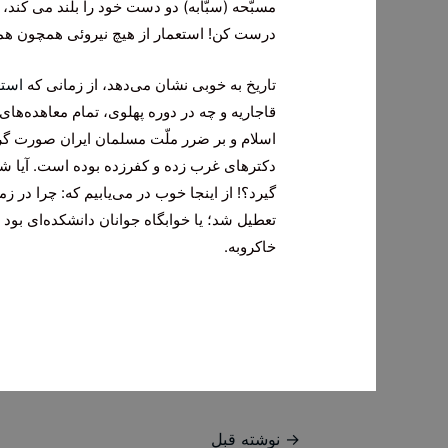
مسبّحه (سبّابه) دو دست خود را بلند مى كند، و
درست كن! استعمار از هیچ نیروئى همچون هم
تاریخ به خوبى نشان مى‌دهد، از زمانى كه
استع
قاجاریه و چه در دوره پهلوى، تمام معاهده‌هاى
اسلام و بر ضرر ملّت مسلمان ایران صورت گرفت
دكترهاى غرب زده و كفرزده بوده است. آیا شما
گیرد؟! از اینجا خوب در مى‌یابیم كه: چرا در
تعطیل شد؛ یا خوابگاه جوانان دانشكده‌اى بود و
خاكروبه.
راهبری
→
نوشته قبل