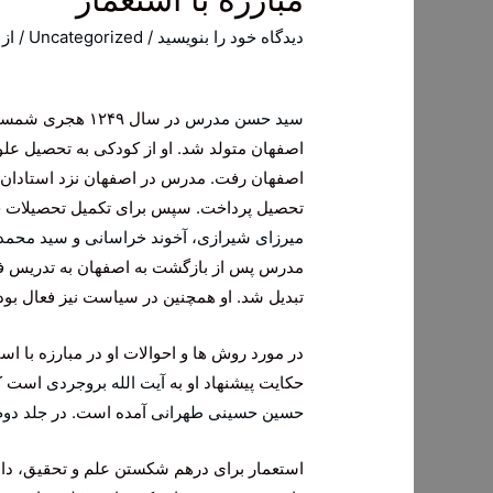
دیدگاه‌ خود را بنویسید
/
Uncategorized
/ از
سید حسن مدرس
در سال ۱۲۴۹ هج
اصفهان رفت. مدرس در اصفهان نزد استادان
تحصیل پرداخت. سپس برای تکمیل تحصیلات خو
میرزای شیرازی
،
آخوند خراسانی
و
سید محمد
مدرس پس از بازگشت به اصفهان به تدریس
ف
تبدیل شد. او همچنین در سیاست نیز فعال بو
در مورد روش ها و احوالات او در مبارزه با ا
حکایت پیشنهاد او به
آیت الله بروجردی
است که
حسین حسینی طهرانی
آمده است. در
جلد دوم
استعمار براى درهم شكستن علم و تحقیق، دان