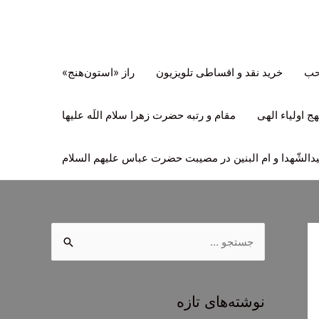
تحب
خرید نقد و اقساطی تلویزیون
راز «استون‌هنج»
ج اولیاء الهی
مقام و رتبه حضرت زهرا سلام اللَه علیها
لشّهدا و ام البنین در مصیبت حضرت عباس علیهم السلام
ج
س
ت
ج
نوشته‌های تازه
و