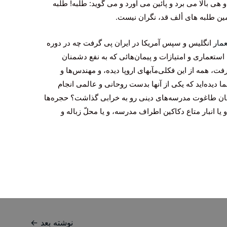
 هى بالا مى برد و پائین مى آورد و مى گوید: طلبه! طلبه
ین طلبه هاى ألف قد، نگران نیست.
مار
انگلیس و سپس آمریكا در ایران پى گرفت چه در دوره
 استعمارى و امتیازات و پیمان‌هائى كه به نفع دشمنان
، همه از این فكلى‌مآبهاى اروپا دیده، و مهندس‌ها و
 دیده‌اید كه یكى از آنها بدست روحانى و عالمى انجام
 زمان طاغوت مدرسه‌هاى دینى رو به خرابى گذاشت؟ حجره‌ها
 یا انبار متاع دكاكین اطراف مدرسه، و یا محلّ زباله و
نوشته بعد
←