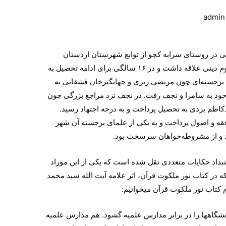
admin
ری شمسی در روستای سرابه کچو از توابع شهرستان اردستان
اصفهان متولد شد. او از کودکی به تحصیل علوم دینی علاقه داشت و در ۱۶ سالگی برای ادامه تحصیل به
 برجسته‌ای چون مرتضی ریزی و
جهانگیرخان قشقایی
به
د به سامرا و نجف رفت. در نجف نزد مراجع بزرگی چون
کاظم یزدی
به تحصیل پرداخت و به درجه اجتهاد رسید.
قه و اصول
پرداخت و به یکی از علمای برجسته آن شهر
د و از مشروطه‌خواهان سرسخت بود.
ستبداد حکایات متعددی نقل شده است که یکی از این موراد
 در کتاب نور ملکوت قرآن، اثر
علامه آیت الله سید محمد
 کتاب نور ملکوت قرآن
میخوانیم:
شگاهها را در برابر مدارس علمیه گشود. هم مدارس علمیه