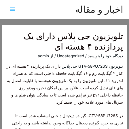
اخبار و مقاله
فهرست
اصلی
تلویزیون جی پلاس دارای یک
پردازنده ۴ هسته ای
دیدگاه‌ خود را بنویسید
/
Uncategorized
/ از
admin
تلویزیون GTV-58PU726S جی پلاس
دارای یک پردازنده ۴ هسته ای در
کنار ۲ گیگابایت رم و ۱۶ گیگابایت حافظه داخلی است که به همراه
اندروید ۱۱، این تلویزیون را به یک تلویزیون هوشمند با قابلیت اتصال به
وای فای تبدیل کرده است. علاوه بر این امکان ذخیره ویدئو روی
حافظه داخلی pvr نیز فراهم شده است تا به سادگی بتوان فیلم ها و
سریال های مورد علاقه خود را ضبط کرد.
در GTV-58PU726S، گیرنده دیجیتال داخلی استفاده شده است تا
نیازی به خرید گیرنده دیجیتال جداگانه وجود نداشته باشد و به راحتی