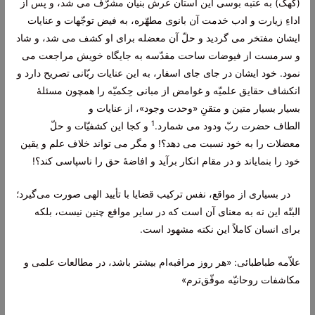
(کهک) به عتبه بوسی این آستان عرش بنیان مشرّف می شد، و پس از
اداءِ زیارت و ادب خدمت آن بانوی مطهّره، به فیض توجّهات و عنایات
ایشان مفتخر می گردید و حلّ آن معضله برای او کشف می شد، و شاد
و سرمست از فیوضات ساحت مقدّسه به جایگاه خویش مراجعت می
نمود. خود ایشان در جای جای
اسفار
، به این عنایات ربّانی تصریح دارد و
انکشاف حقایق علمیّه و غوامض از مبانی حِکمیّه را همچون مسئلۀ
بسیار بسیار متین و متقنِ «وحدت وجود»، از عنایات و
1
الطاف
حضرت
ربّ ودود می شمارد.
و کجا این کشفیّات و حلّ
معضلات را به خود نسبت می دهد؟! و مگر می تواند خلاف علم و یقین
خود را بنمایاند و در مقام انکار برآید و افاضۀ حق را ناسپاسی کند؟!
در بسیاری از مواقع، نفس ترکیب قضایا با تأیید الهی صورت می‌گیرد؛
البتّه
این نه به معنای آن است که در سایر مواقع چنین نیست، بلکه
برای انسان کاملاً این نکته مشهود است.
علاّمه طباطبائی: «هر روز مراقبه‌ام بیشتر باشد، در مطالعات علمی و
مکاشفات روحانیّه موفّق‌ترم»