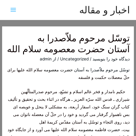
اخبار و مقاله
فهرس
اصلی
توسّل مرحوم ملاّصدرا به
آستان حضرت معصومه سلام الله
دیدگاه‌ خود را بنویسید
/
Uncategorized
/ از
admin
توسّل مرحوم ملاّصدرا به آستان
حضرت معصومه
سلام الله علیها برای
حلّ معضلات حکمت و فلسفه
حکیم نامدار و فخر عالم اسلام و تشیّع، مرحوم صدرالمتألّهین
شیرازی ـ قدس الله سرّه العزیز ـ هرگاه در اثناء بحث و تحقیق و تألیف
کتاب گران سنگ خود،
اسفار أربعة
، به مشکلی لا ینحل و عویصه ای
بس ناهموار گرفتار می گردید و خود را در حلّ آن معضله ناتوان می
دید، روی التجاء و توسّل به آستان مقدّس کریمۀ اهل
بیت،
حضرت
فاطمه
معصومه
سلام الله علیها می آورد و از جایگاه خود