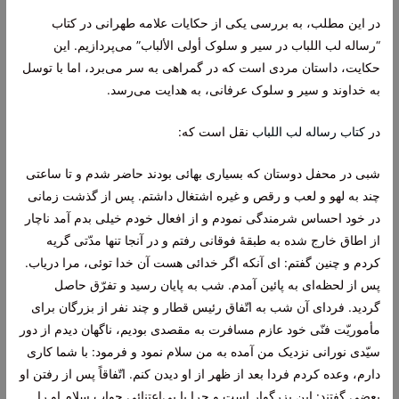
در این مطلب، به بررسی یکی از حکایات علامه طهرانی در کتاب
“رساله لب اللباب در سیر و سلوک أولی الألباب” می‌پردازیم. این
حکایت، داستان مردی است که در گمراهی به سر می‌برد، اما با توسل
به خداوند و سیر و سلوک عرفانی، به هدایت می‌رسد.
در
کتاب رساله لب اللباب
نقل است که:
شبى در محفل دوستان که بسیارى بهائى بودند حاضر شدم و تا ساعتى
چند به لهو و لعب و رقص و غیره اشتغال داشتم. پس از گذشت زمانى
در خود احساس شرمندگى نمودم و از افعال خودم خیلى بدم آمد ناچار
از اطاق خارج شده به طبقۀ فوقانى رفتم و در آنجا تنها مدّتى گریه
کردم و چنین گفتم: اى آنکه اگر خدائى هست آن خدا توئى، مرا دریاب.
پس از لحظه‌اى به پائین آمدم. شب به پایان رسید و تفرّق حاصل
گردید. فرداى آن شب به اتّفاق رئیس قطار و چند نفر از بزرگان براى
مأموریّت فنّى خود عازم مسافرت به مقصدى بودیم، ناگهان دیدم از دور
سیّدى نورانى نزدیک من آمده به من سلام نمود و فرمود: با شما کارى
دارم، وعده کردم فردا بعد از ظهر از او دیدن کنم. اتّفاقاً پس از رفتن او
بعضى گفتند: این بزرگوار است و چرا با بى‌اعتنائى جواب سلام او را