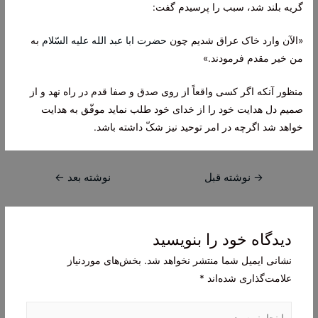
گریه بلند شد، سبب را پرسیدم گفت:
«الآن وارد خاک عراق شدیم چون
حضرت ابا عبد الله علیه السّلام
به
من خیر مقدم فرمودند.»
منظور آنکه اگر کسى واقعاً از روى صدق و صفا قدم در راه نهد و از
صمیم دل هدایت خود را از خداى خود طلب نماید موفّق به هدایت
خواهد شد اگرچه در امر توحید نیز شکّ داشته باشد.
راهبری
→
نوشته قبل
نوشته بعد
←
نوشته
دیدگاه‌ خود را بنویسید
نشانی ایمیل شما منتشر نخواهد شد.
بخش‌های موردنیاز
علامت‌گذاری شده‌اند
*
اینجا