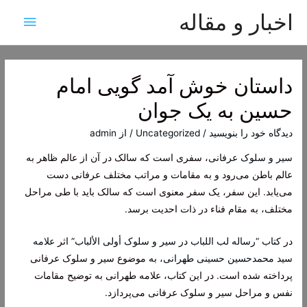
اخبار و مقاله
فهرس
اصلی
داستان خوش آمد گویی امام
حسین به یک جوان
دیدگاه‌ خود را بنویسید
/
Uncategorized
/ از
admin
سیر و سلوک عرفانی
، سفری است که سالک در آن از عالم ظاهر به
عالم باطن می‌رود و به مقامات و مراتب مختلف عرفانی دست
می‌یابد. این سفر، یک سفر معنوی است که سالک باید با طی مراحل
مختلف، به مقام فناء در ذات احدیت برسد.
در
کتاب “رساله لب اللباب در سیر و سلوک أولی الألباب”
اثر
علامه
سید محمدحسین حسینی طهرانی
، به موضوع سیر و سلوک عرفانی
پرداخته شده است. در این کتاب، علامه طهرانی به توضیح مقامات
نفس و مراحل سیر و سلوک عرفانی می‌پردازد.