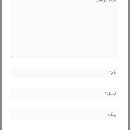
بنویسید…
نام*
ایمیل*
وبگاه