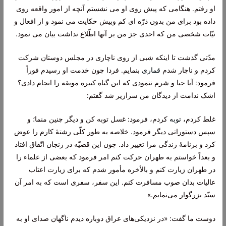
او رفتم. هنگامى که پیش روى او مى نشستم آنچه از امور واقعه روى
داده بود براى من بدون ذرّه اى کم وبیش حکایت مى نمود و از افعال و
نیّات شخصى من که احدى جز من بر آنها اطّلاع نداشت بیان مى نمود.
مدّتى گذشت تا اینکه شبى از روى ناچارى در مجلس دوستان شرکت
کردم و ناچار شدم
قمارى
بنمایم. فردا چون خدمت او رسیدم فوراً
فرمود: آیا حیا و شرم ننمودى که این گناه کبیره موبقه را انجام دادى؟
اشک ندامت از دیدگان من سرازیر شد گفتم:
غلط کردم،
توبه
کردم، فرمود: غسل توبه کن و دیگر چنین منما؛ و
سپس دستوراتى دیگر فرمود. خلاصه به طور کلّى رشتۀ کارم را عوض
کرد و برنامۀ زندگى مرا تغییر داد. چون این قضیّه در زنجان اتّفاق افتاد
و بعداً خواستم به طهران حرکت کنم امر فرمود که بعضى از علماء را
در طهران زیارت کنم و بالأخره مأمور شدم که براى زیارت اعتاب
عالیات بدان صوب مسافرت کنم. این سفر، سفرى است که به امر آن
سیّد بزرگوار مى‌نمایم.»
دوست ما گفت: «در نزدیکى‌هاى عراق دوباره دیدم ناگهان صداى او به