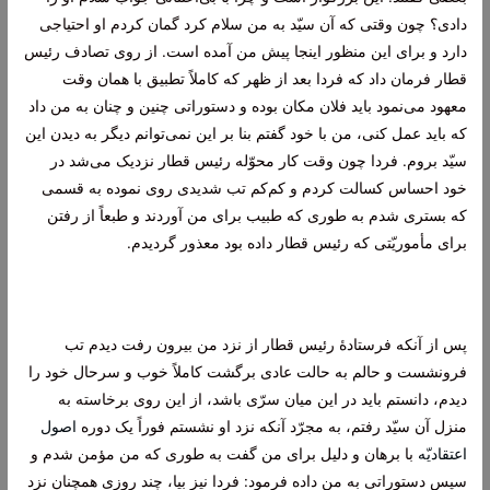
دادى؟ چون وقتى که آن سیّد به من سلام کرد گمان کردم او احتیاجى
دارد و براى این منظور اینجا پیش من آمده است. از روى تصادف رئیس
قطار فرمان داد که فردا بعد از ظهر که کاملاً تطبیق با همان وقت
معهود مى‌نمود باید فلان مکان بوده و دستوراتى چنین و چنان به من داد
که باید عمل کنى، من با خود گفتم بنا بر این نمى‌توانم دیگر به دیدن این
سیّد بروم. فردا چون وقت کار محوّله رئیس قطار نزدیک مى‌شد در
خود احساس کسالت کردم و کم‌کم تب شدیدى روى نموده به قسمى
که بسترى شدم به طورى که طبیب براى من آوردند و طبعاً از رفتن
براى مأموریّتى که رئیس قطار داده بود معذور گردیدم.
پس از آنکه فرستادۀ رئیس قطار از نزد من بیرون رفت دیدم تب
فرونشست و حالم به حالت عادى برگشت کاملاً خوب و سرحال خود را
دیدم، دانستم باید در این میان سرّى باشد، از این روى برخاسته به
منزل آن سیّد رفتم، به مجرّد آنکه نزد او نشستم فوراً یک دوره
اصول
اعتقادیّه
با برهان و دلیل براى من گفت به طورى که من مؤمن شدم و
سپس دستوراتى به من داده فرمود: فردا نیز بیا، چند روزى همچنان نزد