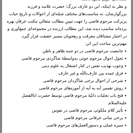
و نظر به اینکه، این دو عارف بزرگ؛ حضرت علامه و فرزند
بزرگوارشان، به مناسبت‌های مختلف شمّه‌ای از احوالات و تاریخ حیات
پربرکت مرحوم قاضی را جهت تبیینِ مطالب متعالیِ مکتب عرفان بهره‌
برده‌اند مناسب دیده شد، این مطالب ارزنده در مجموعه‌ای جمع‌آوری و
در اختیار مشتاقان معرفت و رهجویان مسیر حقیقت قرار گیرد.
مهم‌ترین مباحث این اثر:
• جامعیت مرحوم قاضی در دو جنبه ظاهر و باطن
• تحول احوال مرحوم خوئی به‌واسطۀ شاگردی مرحوم قاضی
• وجوب تهذیب نفس در کنار اشتغال به علوم دینی
• فرق عمده بین عارف‌باللَه و غیر عارف
• شرحی از احوال برخی شاگردان مرحوم قاضی
• روش تفسیر آیه به آیه از آموزه‌های مرحوم قاضی
• فتح باب تجلیات ذاتیّۀ مرحوم قاضی توسط حضرت اباالفضل
علیه‌السلام
• تأثیر کلام ملکوتی مرحوم قاضی در نفوس
• برخی مبانی عرفانی مرحوم قاضی
• سیره عملی و دستورالعمل‌های مرحوم قاضی