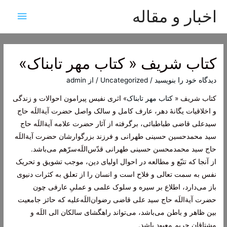
اخبار و مقاله
فهرس
اصلی
کتاب شریف « کتاب مهر تابناک»
دیدگاه‌ خود را بنویسید
/
Uncategorized
/ از
admin
کتاب شریف «
کتاب مهر تابناک
» اثری نفیس پیرامون احوالات و زندگی
و اخلاقیات یگانۀ دهر، عارف کامل و سالک واصل حضرت آیة‌اللَه حاج
سیدعلی قاضی طباطبائی، برگرفته از آثار حضرت علامه آیة‌اللَه حاج
سید محمدحسین حسینی طهرانی و فرزند بزرگوارشان حضرت آیة‌اللَه
حاج سید محمدمحسن حسینی طهرانی قدّس‌اللَه‌سرّهم می‌باشد.
از آنجا که تتبّع و مطالعه در احوال اولیای دین، موجب تشویق و تحریک
نفس به سمت تعالی و فلاح است و انسان را از تعلق به کثرات دنیوی
باز می‌دارد، اطلاع بر سیره و سلوک علمی و عملیِ عارفی چون
حضرت آیة‌اللَه حاج سید علی قاضی رضوان‌اللَه‌علیه که حائز جامعیت
بین ظاهر و باطن می‌باشد، می‌تواند راهگشای سالکان الی اللَه و
مشتاقان حریم معبود باشد.