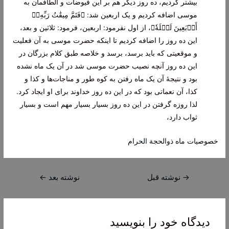
بیشتر کردیم، ده روز دیگر هم بر این فیوضات و الطافمان به
موسی اضافه کردیم و یک اربعین شد:
﴿فَتَمَّ مِيقَٰتُ رَبِّهِۦٓ
أَرۡبَعِينَ لَيۡلَةٗ﴾
، از اول نفرمود: اربعین، فرمود: ثلاثین و بعد،
این ده روز را اضافه کردیم تا اینکه حضرت موسی به آن فعلیت
و موقعیتی که باید برسد، ‌برسد و خلاصه طبق کلام بزرگان در
این ده روز آنچه نصیب حضرت موسی شد در ‌آن یک ماه نشده
بود و نتیجۀ آن یک ماه رفتن به کوه طور و مناجات‌ها و کذا و
کذا، آن نعماتی بود که در این ده روز خداوند برای او ایجاد کرد.
لذا روزه گرفتن در این ده روز بسیار بسیار مهم است و بسیار
ثواب دارد،
خصوصیات ماه ذوالحجة الحرام‌
راهبری
→
نوشته قبل
نوشته بعد
←
نوشته
دیدگاه‌ خود را بنویسید