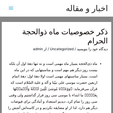
اخبار و مقاله
فهرس
اصلی
ذکر خصوصیات ماه ذوالحجة
الحرام‌
دیدگاه‌ خود را بنویسید
/
Uncategorized
/ از
admin
ماه ذی‌الحجه بسیار ماه مهمی است و نه‌ تنها دهۀ اول آن بلکه
بیست روز دیگر هم مهم است و مناسبتهایی که در این ماه
است، بسیار مناسبتهای مهمی است اولا دهۀ اول: دهۀ اتمام
اربعین حضرت موسی علی نبیّنا و آله و علیه السّلام است که
قرآن می‌فرماید:
﴿وَوَٰعَدۡنَا مُوسَىٰ ثَلَٰثِينَ لَيۡلَةٗ وَأَتۡمَمۡنَٰهَا
بِعَشۡرٖ﴾
ما ابتداء با موسی سی روز قرار گذاشتیم ولی وقتی
سی روز را تمام کرد، دیدیم استعداد و آمادگی برای فیوضات
دیگر هم دارد، لذا از او مضایقه نکردیم و در کاسه‌اش آشش را