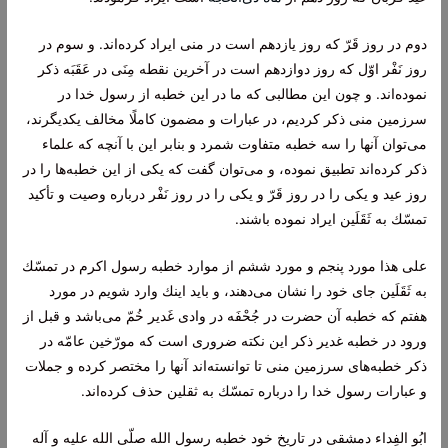
دوم در روز قَرّ كه روز یازدهم‌ است در منى ایراد كرده‌اند. و سوم در
روز نَفْر اوّل‌ كه روز دوازدهم است در آخرین نقطه مِنَى در عَقَبَه ذكر
نموده‌اند. و چون این مطالبى كه ما در این خطبه از رسول خدا در
سرزمین منى ذكر كردیم، در عبارات و مضمون كاملًا مخالف یكدیگرند،
مى‌توان آنها را سه خطبه متفاوت شمرد و بنابر این با آنچه كه علماء
ذكر كرده‌اند تطبیق نموده، و مى‌توان گفت كه یكى از این خطبه‌ها را در
روز عید و یكى را در روز قَرّ و یكى را در روز نَفْر درباره وصیت و تأكید
تمسّك به ثَقَلَین ایراد نموده باشند.
على هذا مورد پنجم و مورد ششم از موارد خطبه رسول اكرم در تمسّك
به ثَقَلَین جاى خود را نشان مى‌دهند، و باید اینك وارد شویم در مورد
هفتم كه خطبه آن حضرت در جُحْفَه در وادى غَدیر خُمّ‌ مى‌باشد و قبل از
ورود در خطبه غدیر ذكر این نكته ضرورى است كه مورّخین عامّه در
ذكر خطبه‌هاى سرزمین منى تا توانسته‌اند آنها را مختصر كرده و جملات
و عبارات رسول خدا را درباره تمسّك به ثقلین حذف كرده‌اند.
ابُو الفِداء دمشقى در تاریخ خود خطبه رسول الله صلّى الله علیه و آله