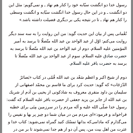
رسول خدا دو انگشت سبّابه خود را كنار هم نهاد ـ و نمى‌گویم: مثل این
دو انگشت ـ و در این حال رسول خدا انگشت سبّابه و انگشت وسطى
را كنار هم نهاد ـ تا در نتیجه یكى بر دیگرى فضیلت داشته باشد.»
نُعْمانى پس از بیان این حدیث گوید: من این روایت را به سه سند دیگر
روایت مى‌كنم: اوّل از عبد الواحد بن عبد الله متّصلًا تا برسد به أمیر
المؤمنین علیه السلام. دوم از عبد الواحد بن عبد الله متّصلًا تا برسد به
حضرت صادق
علیه السلام. سوم از عبد الواحد بن عبد الله متّصلًا تا
برسد به
حضرت باقر علیه السلام
.
دوم از شیخ اكبر و اعظم سَعْد بن عبد الله قُمّى در كتاب «بَصائرُ
الدّرَجَات» كه گوید: حدیث كرد براى ما قاسم بن محمّد اصفهانى از
سلیمان بن داود منقرى معروف به شاذكونى از یحیى بن آدم از شریك
بن عبد الله از جابر بن یزید جعفى از حضرت باقر علیه السلام كه گفت:
رسول خدا صلّى الله علیه و آله مردم را در سرزمین مِنَى براى خطبه
فراخواند و فرمود:«اى مردم من در میان شما دو چیز پر بها و نفیس را
مى‌گذارم كه مادامى‌كه بدانها تمسّك كنید گمراه نمى‌شوید: كتاب خدا و
عترت من اهل بیت من، پس آن دو از هم جدا نمى‌شوند تا بر من در