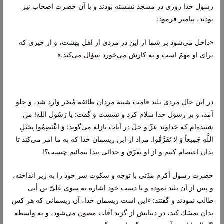
رسول خدا
روزى در مسجد نشسته بودند و با آن حضرت اصحاب نیز
بودند، پیامبر فرمود:
«داخل مى‌شود بر شما از این در مردى از اهل
بهشت
، و از چیزى كه
براى او مهمّ است و به كارش مى‌خورد سؤال مى‌كند.»
در این حال مردى بلند قامت شبیه مردان طائفه مُضَر وارد شد، و جلو
آمد، و بر رسول خدا سلام كرد و نشست و گفت: یا رَسُول الله! من
شنیده‌ام كه خداوند عزّ و جلّ در آیات نازله مى‌گوید: وَ اعْتَصِمُوا بِحَبْلِ
اللَّهِ جَمِيعاً وَ لا تَفَرَّقُوا. مراد از این ریسمان خدا كه به ما امر مى‌كند تا
بدان اعتصام كنیم و از او تفرّق و جدائى پیدا ننمائیم چیست؟!
حضرت رسول أكرم مدّتى با توجه و سكوت سر خود را به زیر انداخته،
و پس از آن بلند نموده و با دست خود اشاره به سوى
علىّ بن أبى
طالب
نمودند و گفتند: «این است ریسمان خدا، آن ریسمانى كه هر كس
بدان تمسّك كند، در دنیایش از گزند آفات مصون مى‌شود، و به واسطه