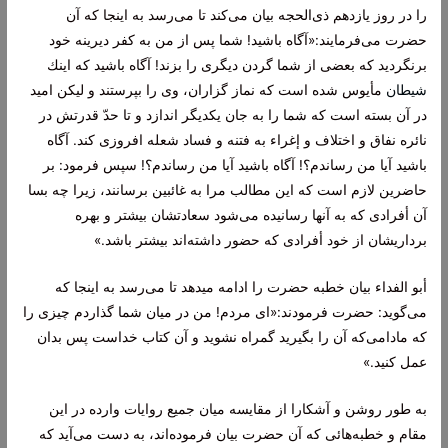
را در روز یازدهم ذى‌الحجه بیان مى‌كند تا مى‌رسد به اینجا كه آن
حضرت مى‌فرمایند:«آگاه باشید! شما پس از من به كفر دیرینه خود
برنگردید كه بعضى از شما گردن دیگرى را بزند! آگاه باشید كه اینك
شیطان
مأیوس شده است كه نماز گزاران، وى را بپرستند و لیكن امید
در آن بسته است كه شما را به جان یكدیگر اندازد و تا حدّ قدرتش در
نائره نفاق و اختلاف و إغراء به فتنه و فساد شعله افروزى كند. آگاه
باشید آیا من رساندم؟! آگاه باشید آیا من رساندم؟! سپس فرمود: بر
حاضرین لازم است كه این مطالب مرا به غائبین برسانند، زیرا چه بسا
آن أفرادى كه به آنها رسانیده مى‌شود سعادتشان بیشتر و بهره
برداریشان از خود أفرادى كه حضور داشته‌اند بیشتر باشد.»
أبو الفداء بیان خطبه حضرت را ادامه میدهد تا مى‌رسد به اینجا كه
مى‌گوید: حضرت فرمودند:«اى مردم! من در میان شما گذاردم چیزى را
كه مادامى‌كه آن را بگیرید گمراه نشوید و آن كتاب خداست پس بدان
عمل كنید.»
به طور روشن و آشكارا از مقایسه میان جمیع روایات وارده در این
مقام و خطبه‌هائى كه آن حضرت بیان فرموده‌اند، به دست مى‌آید كه