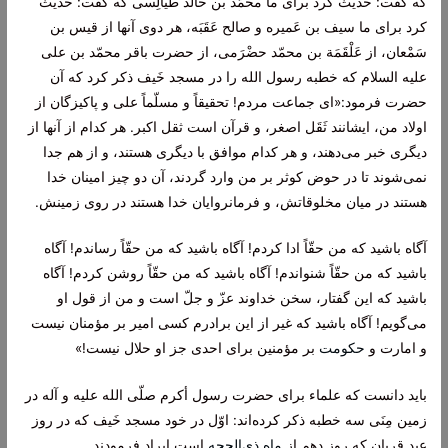
كه گفت: حدیث كرد براى ما محمّد بن خالد طَیالِسى كه گفت: حدیث
كرد براى ما سیف بن عَمیره و صالح عَقَبَه، هر دوى آنها از قیس بن
سَمْعان، از عَلْقَمَة بن محمّد حضْرَمى، از حضرت باقر محمّد بن على
علیه السلام كه خطبه رسول الله را در مسجد خَیف ذكر كرد كه آن
حضرت فرمود:«اى جماعت مردم! تحقیقاً و مسلّماً على و پاكیزگان از
اولاد من، ایشانند ثَقَل اصغر، و قرآن است ثقل اكبر. هر كدام از آنها از
دیگرى خبر مى‌دهند، و هر كدام‌ موافق با دیگرى هستند، و از هم جدا
نمى‌شوند تا در حوض كوثر بر من وارد گردند، آن دو چیز امینان خدا
هستند در میان مخلوقاتش، و فرمانروایان خدا هستند در روى زمینش.
آگاه باشید كه من حقّاً ادا كردم! آگاه باشید كه من حقّاً رساندم! آگاه
باشید كه من حقّاً شنواندم! آگاه باشید كه من حقّاً روشن كردم! آگاه
باشید كه این گفتار، سخن خداوند عزّ و جلّ است و من از قول او
مى‌گویم! آگاه باشید كه غیر از این برادرم كسى امیر بر مؤمنان نیست
و امارت و
حكومت
بر مؤمنین براى احدى جز او حلال نیست!»
باید دانست كه علماء براى حضرت رسول أكرم صلّى الله علیه و آله در
زمین مِنَى سه خطبه ذكر كرده‌اند: اوّل در خود مسجد خَیف كه در روز
عید قربان‌ كه روز دهم از
ماه ذى‌الحجه
است ایراد فرمودند.