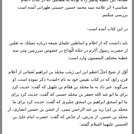
شناسی»
اثر
علامه سید محمد حسین حسینی طهرانی
آمده است
بررسی میکنیم.
در این کتاب آمده است:
باید دانست كه از اعلام و اساطین علماى شیعه درباره تمسّك به ثقلین
از حضرت رسول أكرم در
حجّة الْوَدَاع
در خصوص
سرزمین مِنَى
سه
خطبه مختلف المضمون وارد است:
أوّل‌ از شیخ اجلّ اعظم ابن ابى زَینَب محمّد بن ابراهیم نُعمَانى از أعلام
قرن رابع، كه در كتاب نفیس خود به نام «غَیبَت» ذكر نموده است. او
مى‌گوید: خبر داد به ما محمّد بن هَمّام بن سُهَیل كه گفت: حدیث كرد
براى ما ابو عبد الله جعفر بن محمّد حسنى كه گفت: حدیث كرد براى
ما ابو اسحق ابراهیم بن اسحق حِمْیرى كه گفت: حدیث كرد براى ما
محمّد بن [ی] زید بن عبد الرحمن تیمى، از حَسَن بن حسین انصارى، از
محمّد بن حسین، از پدرش، از جدّش كه گفت: حضرت
امام علىّ بن
الحسین علیهما السلام
گفتند: