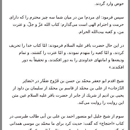
حوض وارد گردند.
سپس فرمود: اى مردم! من در میان شما سه چیز محترم را كه داراى
حرمت و احترام الهى است مى‌گذارم: كتاب الله عزّ و جلّ، و عترت
من، و كعبه بیت‌الله الحرام.
در این حال حضرت باقر علیه السلام فرمودند: امّا كتاب خدا را تحریف
كردند، و امّا كعبه را منهدم نمودند، و امّا عترت را كشتند، و تمام
ودیعه‌ها و امانتهاى خداوندى را به دور افكندند، و تحقیقاً به دور
افكندند.»
شیخ اقدم ابو جعفر محمّد بن حسن بن فَرّوخ صَفّار در «بَصَائِر
الدّرَجات» از على بن محمّد از قاسم بن محمّد از سلیمان بن داود از
یحیى بن ادیم از شریك از جابر از حضرت باقر علیه السلام عین متن
این روایت را روایت مى‌كند.
سوم از شیخ جلیل ابو منصور احمد بن على بن أبى طالب طبرسى در
كتاب «احتجاج» كه گفت: حدیث كرد براى ما محمّد بن موسى همدانى