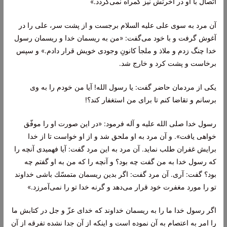
اتّصال با او در آخرتش نیز گمراه نمى‌گردد.»
آن مرد به سوى على علیه السلام برجست و از پشت سر، على را در
آغوش گرفت و با خود مى‌گفت: «من به ریسمان خدا و ریسمان رسول
خدا چنگ زدم و ملاذ و ملجأ كانونِ وجودى خویش قرار دادم.» و سپس
برخاست و پشت كرد و خارج شد.
یكى از مردمان حاضر گفت: یا رسول الله! آیا من خودم را به وى
برسانم و تقاضا كنم تا براى من استغفار كند؟!
رسول خدا صلى الله علیه و آله فرمود: «در این صورت او را موفّق
خواهى‌ یافت». و آن مرد به او ملحق شد و از او خواست تا از خدا
برایش غفران طلب نماید. آن مرد به این مرد گفت: آیا فهمیدى آنچه را
كه رسول خدا به من گفت چه بود؟ و آنچه را كه من به او گفتم چه
بود؟ گفت: آرى. آن مرد گفت: اگر بدین ریسمان متمسّك باشى خداوند
تو را مورد مغفرت خود قرار مى‌دهد و گرنه خدا تو را نمى‌آمرزد.»
اگر رسول خدا ما را به ریسمان خداوند كه خداى عزّ و جل در كتابش ما
را امر به اعتصام به آن نموده است و اینكه از آن جدا نشده تفرقه از آن