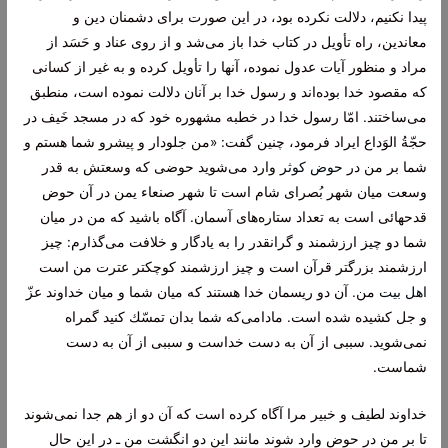
پیدا نكنیم، دلالت نكرده بود، در این صورت براى دشمنان دین و
معاندین، راه تأویل در كتاب خدا باز مى‌شد و از روى عناد و حَسَد از
مراد و منظور آیات عدول نموده، آنها را تأویل كرده و به غیر از كسانى
كه مقصود خدا بوده‌اند و رسول خدا بر آنان دلالت نموده است، منطبق
مى‌ساختند. امّا رسول خدا در خطبه مشهوره خود كه در مسجد خَیف در
حجّةُ الوَداع ایراد فرمود، چنین گفت: «من جلودار و پیشرو شما هستم و
شما بر من در
حوض كوثر
وارد مى‌شوید حوضى كه وسعتش به قدر
وسعت میان شهر بُصراى شام است تا شهر صنعاء یمن‌ در آن حوض
قدحهائى است به تعداد ستاره‌هاى آسمان. آگاه باشید كه من در میان
شما دو چیز ارزشمند و گرانقدر را به یادگار و خلافت مى‌گذارم: چیز
ارزشمند بزرگتر قرآن است و چیز ارزشمند كوچكتر عترت من است
اهل بیت
من. آن دو ریسمان خدا هستند كه میان شما و میان خداوند عزّ
و جل كشیده شده است. مادامى‌كه شما بدان تمسّك كنید گمراه
نمى‌شوید. سببى از آن به دست خداست و سببى از آن به دست
شماست.
خداوند لطیف و خبیر مرا آگاه كرده است كه آن دو از هم جدا نمى‌شوند
تا بر من در حوض وارد شوند مانند این دو انگشت من ـ در این حال