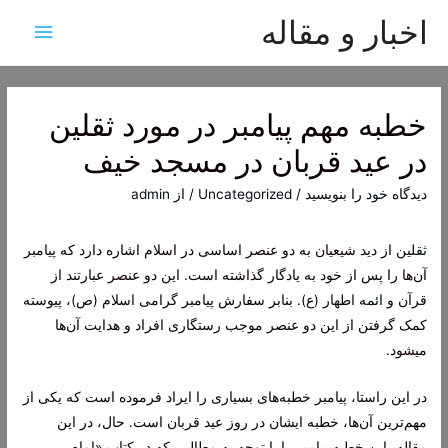
اخبار و مقاله
فهرس
اصلی
خطبه مهم پیامبر در مورد ثقلین
در عید قربان در مسجد خیف
دیدگاه‌ خود را بنویسید
/
Uncategorized
/ از
admin
ثقلین
از دید شیعیان به دو عنصر اساسی در اسلام اشاره دارد که پیامبر
آن‌ها را پس از خود به یادگار گذاشته است. این دو عنصر عبارتند از
قرآن
و
ائمه اطهار
(ع). بنابر سفارش
پیامبر گرامی اسلام
(ص)، پیوسته
کمک گرفتن از این دو عنصر موجب رستگاری افراد و هدایت آن‌ها
میشود.
در این راستا، پیامبر خطبه‌های بسیاری را ایراد فرموده است که یکی از
مهم‌ترین آن‌ها، خطبه ایشان در روز عید قربان است. حال، در این
مقاله، این خطبه پیامبر را با توجه به مطالبی که در
کتاب «امام