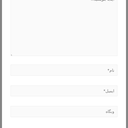
بنویسید…
نام*
ایمیل*
وبگاه