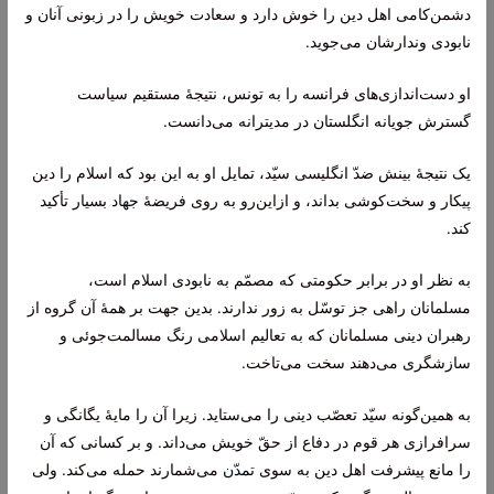
دشمن‌کامى اهل دین را خوش دارد و سعادت خویش را در زبونى آنان و
نابودى وندارشان مى‌جوید.
او دست‌اندازى‌هاى فرانسه را به تونس، نتیجۀ مستقیم سیاست
گسترش جویانه انگلستان در مدیترانه مى‌دانست.
یک نتیجۀ بینش ضدّ انگلیسى سیّد، تمایل او به این بود که اسلام را دین
پیکار و سخت‌کوشى بداند، و ازاین‌رو به روى فریضۀ
جهاد
بسیار تأکید
کند.
به نظر او در برابر حکومتى که مصمّم به نابودى اسلام است،
مسلمانان راهى جز توسّل به زور ندارند. بدین جهت بر همۀ آن گروه از
رهبران دینى مسلمانان که به تعالیم اسلامى رنگ مسالمت‌جوئى و
سازشگرى مى‌دهند سخت مى‌تاخت.
به همین‌گونه سیّد تعصّب دینى را مى‌ستاید. زیرا آن را مایۀ یگانگى و
سرافرازى هر قوم در دفاع از حقّ خویش مى‌داند. و بر کسانى که آن
را مانع پیشرفت اهل دین به سوى
تمدّن
مى‌شمارند حمله مى‌کند. ولى