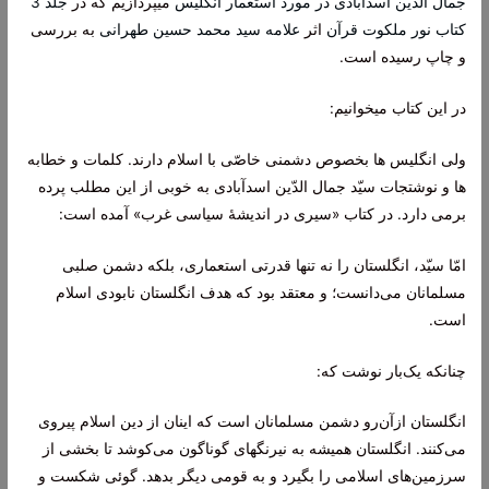
جمال الدین اسدآبادی در مورد استعمار انگلیس
میپردازیم که در
جلد 3
کتاب نور ملکوت قرآن
اثر
علامه سید محمد حسین طهرانی
به بررسی
و چاپ رسیده است.
در این کتاب میخوانیم:
ولى انگلیس ها بخصوص دشمنى خاصّى با اسلام دارند. کلمات و خطابه
ها و نوشتجات سیّد جمال الدّین اسدآبادى به خوبى از این مطلب پرده
برمى دارد. در کتاب «سیرى در اندیشۀ سیاسى غرب» آمده است:
امّا سیّد، انگلستان را نه تنها قدرتى استعمارى، بلکه دشمن صلبى
مسلمانان مى‌دانست؛ و معتقد بود که هدف انگلستان نابودى اسلام
است.
چنانکه یک‌بار نوشت که:
انگلستان ازآن‌رو دشمن مسلمانان است که اینان از دین اسلام پیروى
مى‌کنند. انگلستان همیشه به نیرنگهاى گوناگون مى‌کوشد تا بخشى از
سرزمین‌هاى اسلامى را بگیرد و به قومى دیگر بدهد. گوئى شکست و