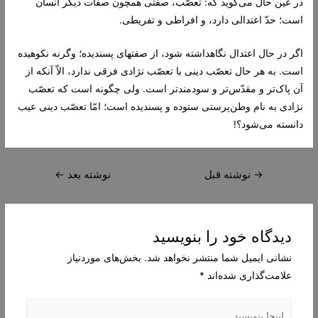
در عین حال مى‌گوید که: تعصّب، صفتى همچون صفات دیگر انسان
است؛ حدّ اعتدالى دارد، و افراطى و تفریطى.
اگر در حال اعتدال نگاهداشته شود، از صفتهاى پسندیده؛ وگرنه نکوهیده
است. به هر حال تعصّب دینى با تعصّب نژادى فرقى ندارد، الاّ آنکه از
آن پاک‌تر و مقدّس‌تر و سودمندتر است. ولى چگونه است که تعصّب
نژادى به نام وطن‌پرستى ستوده و پسندیده است؛ امّا تعصّب دینى عیب
دانسته مى‌شود؟!
راهبری
→
نوشته قبل
نوشته بعد
←
نوشته
دیدگاه‌ خود را بنویسید
نشانی ایمیل شما منتشر نخواهد شد.
بخش‌های موردنیاز
علامت‌گذاری شده‌اند
*
اینجا