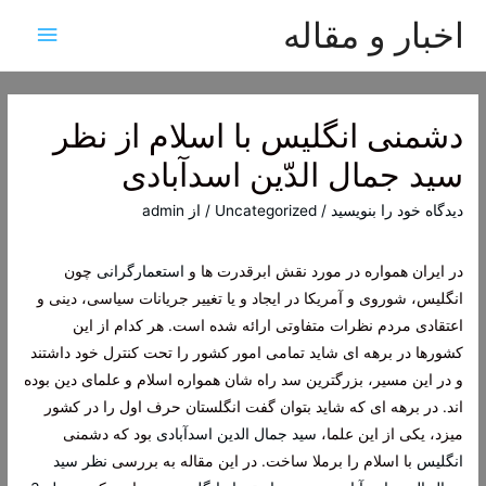
اخبار و مقاله
فهرس
اصلی
دشمنی انگلیس با اسلام از نظر
سید جمال الدّین اسدآبادی
دیدگاه‌ خود را بنویسید
/
Uncategorized
/ از
admin
در ایران همواره در مورد نقش ابرقدرت ها و
استعمارگرانی
چون
انگلیس، شوروی و آمریکا در ایجاد و یا تغییر جریانات سیاسی، دینی و
اعتقادی مردم نظرات متفاوتی ارائه شده است. هر کدام از این
کشورها در برهه ای شاید تمامی امور کشور را تحت کنترل خود داشتند
و در این مسیر، بزرگترین سد راه شان همواره اسلام و علمای دین بوده
اند. در برهه ای که شاید بتوان گفت انگلستان حرف اول را در کشور
میزد، یکی از این علما،
سید جمال الدین اسدآبادی
بود که دشمنی
انگلیس
با اسلام را برملا ساخت. در این مقاله به بررسی
نظر سید