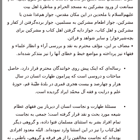
ممانعت از ورود مشرکین به مسجد الحرام و مناظرۀ اهل بیت
علیهم‌السلام با ملحدین در این مکان مقدس، جواز هم‌غذا شدن با
مشرکین، جواز اطعام مشرکین به مسلمین، جواز برده‌گرفتن از کفار و
مشرکین و اهل کتاب، جواز دایه گرفتن اهل کتاب و مشرکین برای
بچه‌‌شیر‌خوار؛ و سایر شواهد و قرائن.
• مضاف بر این، مؤلف محترم به نقد و بررسی آراء و انظار علماء و
فقهاء نیز پرداخته و مواضع خبط و خطای آنها را نیز متذکر شده‌اند.
رساله‌ای که اینک پیش روی خوانندگان محترم قرار دارد، حاصل
مباحثات و دروسی است که پیرامون طهارت انسان در سال
هزار و چهارصد و بیست هجری قمری در بلدۀ طیّبۀ قم، حوزۀ
علم و درایت و فقه آل محمّد ایراد گردیده است.
مسئلۀ طهارت و نجاست انسان از دیرباز بین فقهای عظام
شیعه مورد بحث و نقد قرار گرفته است؛ جمعی به نجاست
تمام افراد بشر به استثنای مسلمان فتوا داده، و گروهی دیگر
اهل‌کتاب را نیز در این استثنا وارد نموده‌اند. البتّه معدود افرادی
بوده‌اند که نجاست مخالفین را از هر فرقه و گروهی، باطنی ـ نه