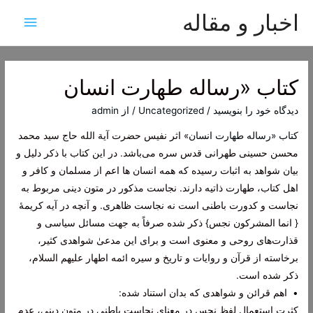
اخبار و مقاله
فهرس
اصلی
کتاب «رساله طهارت انسان
دیدگاه‌ خود را بنویسید
/
Uncategorized
/ از
admin
کتاب «رساله طهارت انسان
» اثر نفیس حضرت آیة الله حاج سید محمد
محسن حسینی طهرانی قدس سره می‌باشد. در این کتاب با ذکر دلیل و
بیان شواهد به اثبات رسیده که همه انسان ها اعم از مسلمان و کافر و
اهل کتاب، طهارت ذاتیه دارند. نجاست مذکور در متون دینی مربوط به
نجاست و کدورت باطنی است نه نجاست ظاهری. و آنچه در آیه کریمۀ
{ انما المشرکون نجس} ذکر شده صرفاً به جهت مسائل سیاسی و
قذارت‌های روحی و معنوی است و برای این مدعیٰ شواهدی کثیر،
برخاسته از قرآن و روایات و تاریخ و سیره ائمه اطهار علیهم السلام،
ذکر شده است.
• اهم قرائن و شواهدی که بدان استناد شده:
کثرت استعمال لفظ نجس در معنای نجاست باطنی در متون دینی، عدم