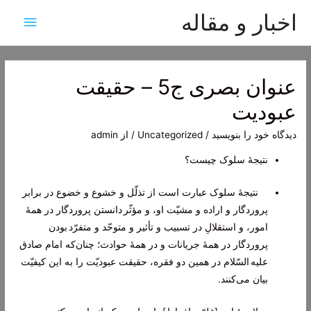
اخبار و مقاله
فهرس
اصلی
عنوان بصری ج5 – حقیقت
عبودیت
دیدگاه‌ خود را بنویسید
/
Uncategorized
/ از
admin
نتیجۀ سلوک چیست؟
نتیجۀ سلوک عبارت است از تذلّل و خشوع و خضوع در برابر
پروردگار و اراده و مشیّت او، و مؤثّر دانستن پروردگار در همۀ
امور، و استقلالِ در تسبیب و تأثیر و متوحّد و متفرّد بودن
پروردگار در همۀ جریانات و در همۀ حوادث؛ چنان‌که امام صادق
علیه السّلام در همین دو فقره، حقیقت عبودیّت را به این کیفیّت
بیان می‌کنند.