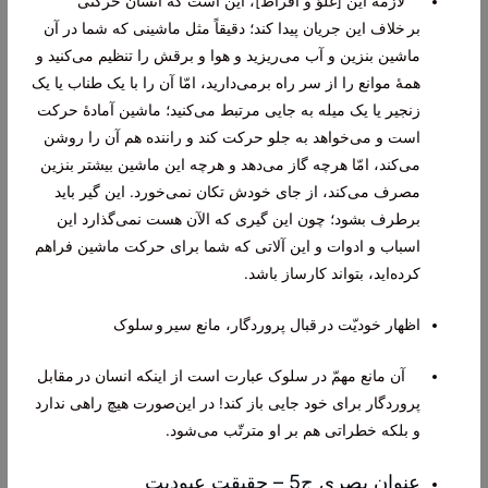
لازمۀ این [غلوّ و افراط]، این است که انسان حرکتی
بر خلاف این جریان پیدا کند؛ دقیقاً مثل ماشینی که شما در آن
ماشین بنزین و آب می‌ریزید و هوا و برقش را تنظیم می‌کنید و
همۀ موانع را از سر راه برمی‌دارید، امّا آن را با یک طناب یا یک
زنجیر یا یک میله به جایی مرتبط می‌کنید؛ ماشین آمادۀ حرکت
است و می‌خواهد به جلو حرکت کند و راننده هم آن را روشن
می‌کند، امّا هرچه گاز می‌دهد و هرچه این ماشین بیشتر بنزین
مصرف می‌کند، از جای خودش تکان نمی‌خورد. این گیر باید
برطرف بشود؛ چون این گیری که الآن هست نمی‌گذارد این
اسباب و ادوات و این آلاتی که شما برای حرکت ماشین فراهم
کرده‌اید، بتواند کارساز باشد.
اظهار خودیّت در قبال پروردگار، مانع سیر و سلوک
آن مانع مهمّ در سلوک عبارت است از اینکه انسان در مقابل
پروردگار برای خود جایی باز کند! در این‌صورت هیچ راهی ندارد
و بلکه خطراتی هم بر او مترتّب می‌شود.
عنوان بصری ج5 – حقیقت عبودیت