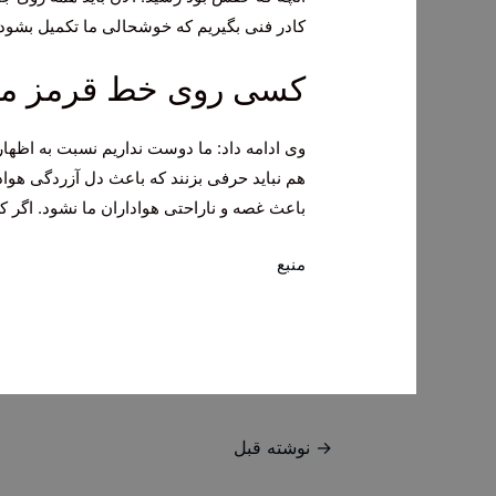
کادر فنی بگیریم که خوشحالی ما تکمیل بشود.
کسی روی خط قرمز ما پ
وی ادامه داد: ما دوست نداریم نسبت به اظهار
هم نباید حرفی بزنند که باعث دل‌ آزردگی ه
باعث غصه و ناراحتی هواداران ما نشود. اگر 
منبع
راهبری
→
نوشته قبل
نوشته