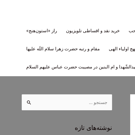
تحب
خرید نقد و اقساطی تلویزیون
راز «استون‌هنج»
ج اولیاء الهی
مقام و رتبه حضرت زهرا سلام اللَه علیها
لشّهدا و ام البنین در مصیبت حضرت عباس علیهم السلام
ج
س
ت
ج
نوشته‌های تازه
و