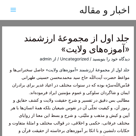
اخبار و مقاله
فهرس
اصلی
جلد اول از مجموعۀ ارزشمند
«آموزه‌های ولایت»
دیدگاه‌ خود را بنویسید
/
Uncategorized
/ از
admin
جلد اول از مجموعۀ ارزشمند «آموزه‌های ولایت»
حاصل سخنرانی‌ها و
مواعظ حضرت آیت‌اللَه حاج سید محمدمحسن حسینی طهرانی
قدّس‌اللَه‌سرّه بوده که در سنوات مختلف در اعیاد غدیر برای برادران
ایمان و شاگردان سلوکی و عموم مؤمنین ایراد فرموده‌اند.
مطالبی بس دقیق در تفسیر و شرحِ حقیقت ولایت و کشف حقایق و
رموز آن، و کیفیت تجلّی آن در نفوس شیعیان بلکه همۀ انسان‌ها با هر
آیین و کیش و مذهب و ملیّتی، و شرح و بسط این معنا از زوایای
مختلف عرفانی، حکمی و اخلاقی، در قوالب مختلف و امثلۀ متفاوت و
حکایات دلنشین و با اتکا بر آموزه‌های برخاسته از حقیقت قرآن و