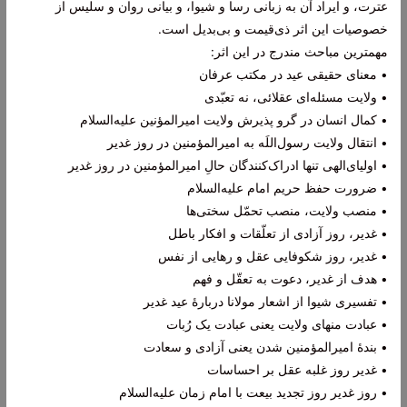
عترت، و ایراد آن به زبانی رسا و شیوا، و بیانی روان و سلیس از
خصوصیات این اثر ذی‌قیمت و بی‌بدیل است.
مهمترین مباحث مندرج در این اثر:
• معنای حقیقی عید در مکتب عرفان
• ولایت مسئله‌ای عقلائی، نه تعبّدی
• کمال انسان در گرو پذیرش ولایت امیرالمؤنین علیه‌السلام
• انتقال ولایت رسول‌اللَه به امیرالمؤمنین در روز غدیر
• اولیای‌الهی تنها ادراک‌کنندگان حالِ امیرالمؤمنین در روز غدیر
• ضرورت حفظ حریم امام علیه‌السلام
• منصب ولایت، منصب تحمّل سختی‌ها
• غدیر، روز آزادی از تعلّقات و افکار باطل
• غدیر، روز شکوفایی عقل و رهایی از نفس
• هدف از غدیر، دعوت به تعقّل و فهم
• تفسیری شیوا از اشعار مولانا دربارۀ عید غدیر
• عبادت منهای ولایت یعنی عبادت یک رُبات
• بندۀ امیرالمؤمنین شدن یعنی آزادی و سعادت
• غدیر روز غلبه عقل بر احساسات
• روز غدیر روز تجدید بیعت با امام زمان علیه‌السلام