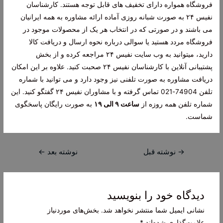
فروشگاه همواره دارای تخفیف های قابل توجه هستند. کارشناسان
نفیس ۲۴ به صورت شبانه روزی آماده ارائه مشاوره به همه ایرانیان
می باشند و در صورتی که در انتخاب هر یک از محصولات موجود در
فروشگاه مردد هستید یا سوالی درباره نحوه ارسال و دریافت کالا
دارید، میتوانید به وب سایت نفیس ۲۴ مراجعه کرده و از بخش
پشتیبانی آنلاین با کارشناسان نفیس ۲۴ صحبت کنید. علاوه بر این امکان
دریافت مشاوره به صورت تلفنی نیز وجود دارد و می توانید با شماره
تلفن 74904-021 تماس گرفته و با مشاوران نفیس ۲۴ گفتگو کنید. این
شماره تلفن همه روزه از
ساعت ۹ الی ۱۹
به صورت رایگان پاسخگوی
شماست.
راهبری
→
نوشته قبل
نوشته بعد
←
نوشته
دیدگاه‌ خود را بنویسید
نشانی ایمیل شما منتشر نخواهد شد.
بخش‌های موردنیاز
علامت‌گذاری شده‌اند
*