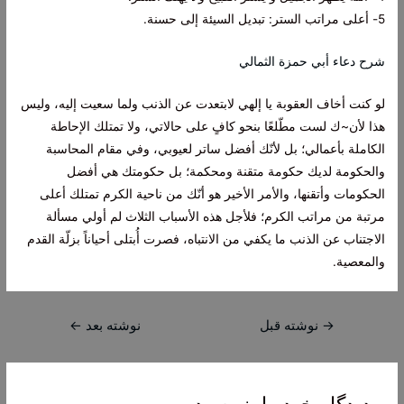
5- أعلى مراتب الستر: تبديل السيئة إلى حسنة.
شرح دعاء أبي حمزة الثمالي
لو كنت أخاف العقوبة يا إلهي لابتعدت عن الذنب ولما سعيت إليه، وليس
هذا لأن~ك لست مطّلعًا بنحو كافٍ على حالاتي، ولا تمتلك الإحاطة
الكاملة بأعمالي؛ بل لأنّك أفضل ساتر لعيوبي، وفي مقام المحاسبة
والحكومة لديك حكومة متقنة ومحكمة؛ بل حكومتك هي أفضل
الحكومات وأتقنها، والأمر الأخير هو أنّك من ناحية الكرم تمتلك أعلى
مرتبة من مراتب الكرم؛ فلأجل هذه الأسباب الثلاث لم أولي مسألة
الاجتناب عن الذنب ما يكفي من الانتباه، فصرت أُبتلى أحياناً بزلّة القدم
والمعصية.
راهبری
→
نوشته قبل
نوشته بعد
←
نوشته
دیدگاه‌ خود را بنویسید