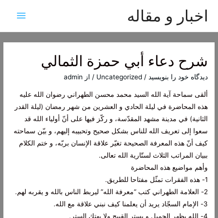
اخبار و مقاله
فهرس
اصلی
شرح دعاء أبي حمزة الثمالي
دیدگاه‌ خود را بنویسید
/
Uncategorized
/ از
admin
ألقى سماحة آية الله السيد محمد محسن الطهراني رضوان الله عليه
هذه المحاضرة في ليلة الحادي و العشرين من شهر رمضان (ليلة القدر
الثانية) في مدينة مشهد المقدّسة، و ركّز فيها على أنّ أولياء الله قد
سعوا إلى تعريف الله للناس بشكل صحيح وتحبيبه إليهم، و بيّن سماحته
كيف أنّ هذه المعرفة الصحيحة تغيّر علاقة الإنسان بربّه، و ختم الكلام
ببيان المراتب الثلاث لستّارية الله تعالى.
وأهم مواضيع هذه المحاضرة
1- هذه الفقرات تمثّل مفتاحا للطريق.
2- العلامة الطهراني كتب “معرفة الله” ليربط الناس بالله و يقربه لهم.
3- الإمام السجّاد يريد أن يعلمنا كيف نبني علاقة مع الله.
4- الله يظهر الجميل و يستر القبيح ولا يهتك الستر.