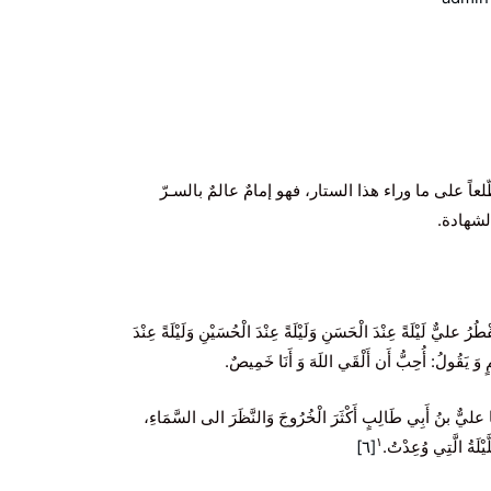
لعاً على ما وراء هذا الستار، فهو إمامٌ عالمٌ بالسـرّ
لشهادة‌.
رُ عليٌّ لَيْلَةً عِنْدَ الْحَسَنِ وَلَيْلَةً عِنْدَ الْحُسَيْنِ وَلَيْلَةً عِنْدَ
ٍ وَ يَقُولُ:
أُحِبُّ أَن‌ أَلْقَي‌ اللَهَ وَ أَنَا خَمِيصٌ.
تِهَا عليٌّ بنُ أَبِي‌ طَالِبٍ أَكْثَرَ الْخُرُوجَ وَالنَّظَرَ الی السَّمَاءِ،
۱
يْلَةُ الَّتِي‌ وُعِدْتُ.
[٦]