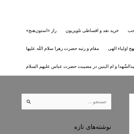
تحب
خرید نقد و اقساطی تلویزیون
راز «استون‌هنج»
ج اولیاء الهی
مقام و رتبه حضرت زهرا سلام اللَه علیها
لشّهدا و ام البنین در مصیبت حضرت عباس علیهم السلام
ج
س
ت
ج
نوشته‌های تازه
و