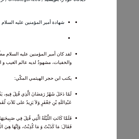
شهادة أمير المؤمنين عليه السلام
لقد كان‌ أمير المؤمنين‌ عليه‌ السلام‌ مطّ
والخفيات‌، مشهودٌ لديه‌ عالم‌ الغيب‌ و ا
يكتب‌ ابن‌ حجر الهيثمي‌ المكّي‌:
لَمّا دَخَلَ شَهْرُ رَمَضَانَ الَّذِي‌ قُتِلَ فِيهِ، يَفْطُ
عَبْدِاللَهِ بْنِ جَعْفَرٍ وَلاَ يَزِيدُ على ثَلاَثِ لُقَم
فَلَمَّا كَانَتِ اللَّيْلَةُ الَّتِي‌ قُتِلَ فِي‌ صَبِيحَ
فَقَالَ:
مَا كَذَبْتُ وَ مَا كُذِبْتُ، وَإنَّهَا هِيَ اللَّ