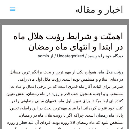
اخبار و مقاله
فهرس
اصلی
اهمیّت و شرایط رؤیت هلال ماه
در ابتدا و انتهای ماه رمضان
دیدگاه‌ خود را بنویسید
/
Uncategorized
/ از
admin
رؤیت هلال ماه
، همواره یکی از مهم ترین و بحث برانگیز ترین مسائل
در دنیای اسلام و مسلمین بوده است. رؤیت هلال اول ماه، راهی
شرعی برای اثبات آغاز ماه قمری است که در برخی اعمال و عبادات
مستحب و و اجب، همچون شب قدر و
روزه
در ماه رمضان، نقش تعیین
کننده ای ایفا میکند. برای تعیین اول ماه، فقیهان مبانی متفاوتی را در
کتب خود عنوان کرده‌اند. اما شاید مهم‌ترین بحث در این رابطه، تعیین
پایان
ماه رمضان
است. چراکه اگر با رؤیت هلال ماه در رمضان،
مشخص شود که ماه رمضان 29 روزه بوده، فردای آن
عید فطر
و روزه