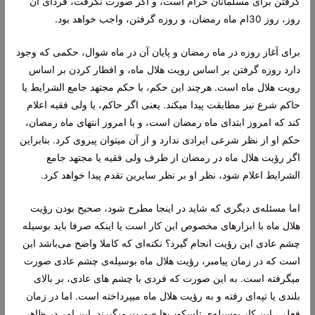
گرفتن برای مسلمانان حرام است، و اگر صورت نگرفت، فردای آن
روز، روز 30ام ماه رمضان، و روزه گرفتن، واجب خواهد بود.
برای آغاز روزه در ماه رمضان و پایان آن در ماه شوال، حکمی که وجود
دارد روزه گرفتن بر اساس رویت هلال ماه، و افطار کردن بر اساس
رویت هلال ماه است. هرچند این حکم، با حکم مجتهد جامع الشرایط یا
حاکم شرع نیز مطابقت پیدا میکند. یعنی اگر حاکم، یا
ولی فقیه
اعلام
کند که امروز ابتدای ماه رمضان است، و یا امروز انتهای ماه رمضان،
حکم او از نظر شرعی ایرادی ندارد و از آن میتوان پیروی کرد. بنابراین
اگر
رؤیت هلال ماه در رمضان از طرف ولی فقیه یا مجتهد جامع
الشرایط
اعلام شود، نظر او بر نظر سایرین تقدم پیدا خواهد کرد.
اما مسئله‌ی دیگری که شاید در اینجا مطرح شود، صحیح بودن رؤیت
هلال ماه با ابزارهای مخصوص این کار است یا اینکه صرفا باید بوسیله
چشم عادی این رؤیت انجام گیرد؟ نکته‌ای که کاملا واضح می‌باشد این
است که در زمان پیامبر، رؤیت هلال ماه بوسیله‌ی چشم عادی صورت
میگرفته است. به این صورت که فردی با چشم های عادی، بر بالای
بلندی یا تپه‌ای رفته و به رؤیت هلال ماه میپرداخته است. اما در زمان
فعلی، این کار بوسیله‌ی تلسکوپ‌ها صورت میگیرند. این امر در ظاهر