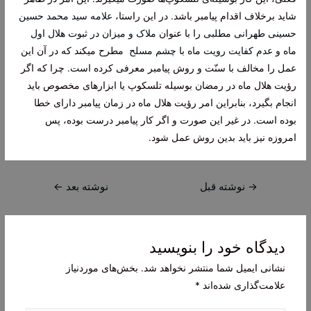
شاید برخلاف اقدام پیامبر باشد. در این راستا،
علامه سید محمد حسین
حسینی طهرانی مطلبی
را با عنوان
ملاک و میزان در ثبوت هلال اول
ماه و عدم کفایت رویت ماه با چشم مسلح
مطرح میکند که در آن این
عمل را مخالف با سنّت و روش پیامبر معرفی کرده است. چرا که اگر
رؤیت هلال ماه در رمضان بوسیله تلسکوپ یا ابزارهای مخصوص باید
انجام بگیرد، بنابراین امر رؤیت هلال ماه در زمان پیامبر دارای خطا
بوده است. در غیر این صورت و اگر کار پیامبر درست بوده، پس
امروزه نیز باید بدین روش عمل شود.
راهبری
→
نوشته قبل
نوشته بعد
←
نوشته
دیدگاه‌ خود را بنویسید
نشانی ایمیل شما منتشر نخواهد شد.
بخش‌های موردنیاز
علامت‌گذاری شده‌اند
*