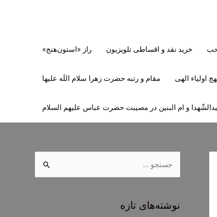
تحب
خرید نقد و اقساطی تلویزیون
راز «استون‌هنج»
ج اولیاء الهی
مقام و رتبه حضرت زهرا سلام اللَه علیها
لشّهدا و ام البنین در مصیبت حضرت عباس علیهم السلام
ج
س
ت
ج
نوشته‌های تازه
و