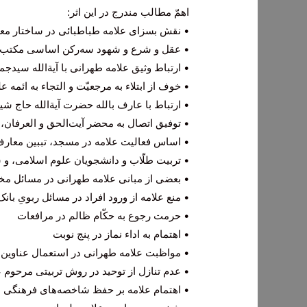
اهمّ مطالب مندرج در این اثر:
• نقش بسزای علامه طباطبائی در ساختار مع
• عقل و شرع و شهود سه‌رکن اساسی مکتب ع
• ارتباط وثیق علامه طهرانی با آیة‌الله سیدجما
• خوف از ابتلاء به مرجعیّت و التجاء به ائمه عل
• ارتباط با عارف بالله حضرت آیة‌الله حاج شی
• توفیق اتصال به محضر آیت‌الحق و العرفان، 
• اساس فعالیت‌ علامه در مسجد، تببین معار
• تربیت طلّاب و دانشجویان علوم اسلامی، و
• بعضی از مبانی علامه طهرانی در مسائل م
• منع علامه از ورود افراد در مسائل ربویِ بانک‌
• حرمت رجوع به حکّام ظالم در مرافعات
• اهتمام به اداء نماز در پنج نوبت
• مواظبت علامه طهرانی در استعمال عناوین و
• عدم تنازل از توحید در روش تربیتی مرحوم ع
• اهتمام علامه بر حفظ شاخصه‌های فرهنگی ا