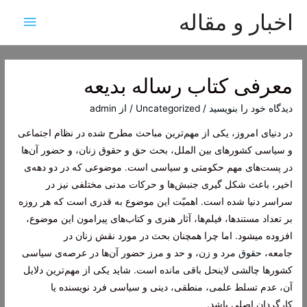
اخبار و مقاله
فهرست
اصلی
معرفی کتاب رساله بدیعه
دیدگاه‌ خود را بنویسید
/
Uncategorized
/ از
admin
در دنیای امروز، یکی از مهم‌ترین مباحث مطرح شده در نظام اجتماعی
و سیاسی کشورهای بین الملل، بحث حق و حقوق
زنان
، و حضور آن‌ها
در پست‌های مهم حکومتی و سیاسی است. موضوعی که در دو دهه‌ی
اخیر، باعث شکل گیری جنبش‌ها و حرکات مدنی مختلفی نیز در
سراسر دنیا شده است. اهمیّت این موضوع به قدری است که هر روزه
بر تعداد مستندها، فیلم‌ها، آثار هنری و کتاب‌های پیرامون این موضوع،
افزوده میشود. اما چرا همچنان بحث در مورد نقش زنان در
جامعه،
حقوق مرد و زن
، و حد و مرز حضور آن‌ها در عرصه‌ی سیاسی
کشورها چالشی لاینحل باقی مانده است. شاید یکی از مهم‌ترین دلایل
آن، عدم تسلط علمی، منطقی، دینی و سیاسی فرد نویسنده یا
کارگردان اصلی باشد.