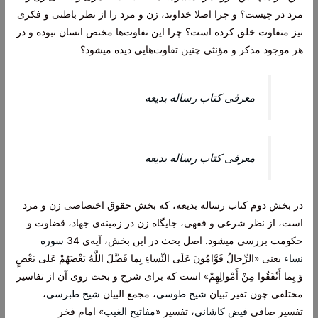
مرد در چیست؟ و چرا اصلا خداوند، زن و مرد را از نظر باطنی و فکری
نیز متفاوت خلق کرده است؟ چرا این تفاوت‌ها مختص انسان نبوده و در
هر موجود مذکر و مؤنثی چنین تفاوت‌هایی دیده میشود؟
معرفی کتاب رساله بدیعه
معرفی کتاب رساله بدیعه
در بخش دوم کتاب رساله بدیعه، که بخش حقوق اختصاصی زن و مرد
است، از نظر شرعی و فقهی، جایگاه زن در زمینه‌ی جهاد، قضاوت و
حكومت‌ بررسی میشود. اصل بحث در این بخش، آیه‌ی 34
سوره
نساء
یعنی «الرِّجالُ قَوَّامُونَ عَلَى النِّساءِ بِما فَضَّلَ اللَّهُ بَعْضَهُمْ عَلى‌ بَعْضٍ
وَ بِما أَنْفَقُوا مِنْ أَمْوالِهِمْ‌» است که برای شرح و بحث روی آن از تفاسیر
مختلفی چون تفیر تبیان
شیخ طوسی
، مجمع البیان
شیخ طبرسی
،
تفسیر صافی
فیض کاشانی
، تفسیر «
مفاتیح الغیب
» امام فخر