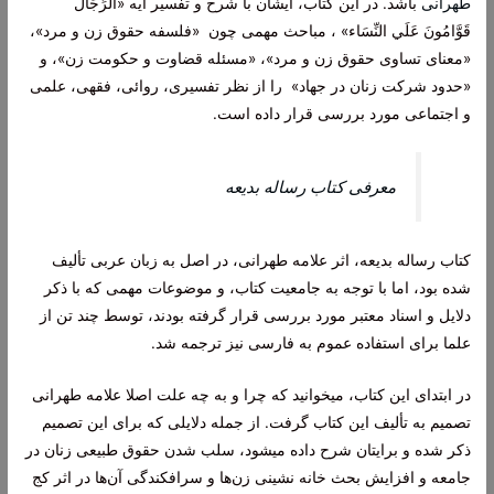
طهرانی
باشد. در این کتاب، ایشان با شرح و تفسیر آیه «الرِّجَالُ
قَوَّامُونَ عَلَي‌ النِّسَاء» ، مباحث مهمی چون «فلسفه حقوق زن و مرد»،
«معنای تساوی حقوق زن و مرد»، «مسئله قضاوت و حکومت زن»، و
«حدود شرکت زنان در جهاد» را از نظر تفسیری، روائی، فقهی، علمی
و اجتماعی مورد بررسی قرار داده است.
معرفی کتاب رساله بدیعه
کتاب رساله بدیعه، اثر علامه طهرانی، در اصل به زبان عربی تألیف
شده بود، اما با توجه به جامعیت کتاب، و موضوعات مهمی که با ذکر
دلایل و اسناد معتبر مورد بررسی قرار گرفته بودند، توسط چند تن از
علما برای استفاده عموم به فارسی نیز ترجمه شد.
در ابتدای این کتاب، میخوانید که چرا و به چه علت اصلا علامه طهرانی
تصمیم به تألیف این کتاب گرفت. از جمله دلایلی که برای این تصمیم
ذکر شده و برایتان شرح داده میشود، سلب شدن حقوق طبیعی زنان در
جامعه و افزایش بحث خانه نشینی زن‌ها و سرافکندگی آن‌ها در اثر کج