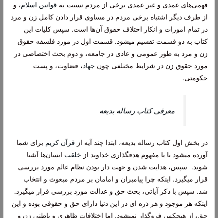
فهمی‌های عمدی و غیر عمدی برخی از مردم نسبت به
قوانین اسلام
، و
از طرف دیگر اشتباه برخی مردم در مساوی قرار دادن کامل زن و مرد
در تمام امورات و انکار اختلاف حقوق آن‌ها است. سپس کلیات این
کتاب به دو قسمت تقسیم میشود. قسمت اول در مورد فلسفه حقوق
زن و مرد به طور عمومی و عادی در جامعه، و دوم بحث اختصاصی در
مورد حقوق زن در شرایط مختلفی چون
جهاد
، قضاوت، و پست
حکومتی.
معرفی کتاب رساله بدیعه
در بخش اول کتاب رساله بدیعه، ابتدا چند آیه از
قرآن کریم
برای شما
آورده میشود تا با مفهوم هدفگذاری خداوند از
خلقت
انسان‌ها آشنا
شوید. سپس، هدایت شدن و جهت دار بودن نظام عالم مورد بررسی
قرار میگیرد. اینکه چرا پیامبران و امامان بر مردم مبعوث و انتخاب
شد. سپس با ذکر آیاتی، بحث حق و عدالت مورد بررسی قرار میگیرد.
اینکه هر موجود و هر ذره ای در این دنیا دارای حق و حقوقی بوده و این
حق، از هیچکس فروگذار نمیشود. اما اختلافات ظاهری و باطنی زن و