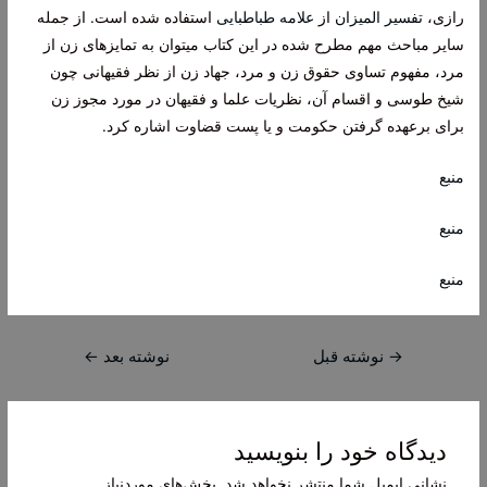
رازی،
تفسیر المیزان
از
علامه طباطبایی
استفاده شده است. از جمله
سایر مباحث مهم مطرح شده در این کتاب میتوان به تمایزهای زن از
مرد، مفهوم تساوی حقوق زن و مرد، جهاد زن از نظر فقیهانی چون
شیخ طوسی و اقسام آن، نظریات علما و فقیهان در مورد مجوز زن
برای برعهده گرفتن حکومت و یا پست قضاوت اشاره کرد.
منبع
منبع
منبع
راهبری
→
نوشته قبل
نوشته بعد
←
نوشته
دیدگاه‌ خود را بنویسید
نشانی ایمیل شما منتشر نخواهد شد.
بخش‌های موردنیاز