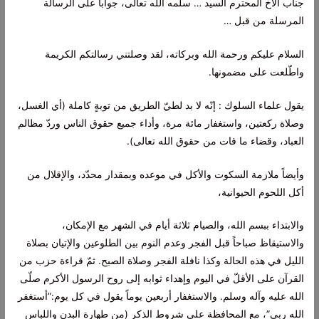
جناب الأخ المحترم السيد … سلّمه الله تعالى، جواباً على الرسالة
المرسلة من قبل …
السلام عليكم ورحمة الله وبركاته، لقد وصلتني رسالتكم الكريمة
واطّلعت على مضمونها.
يقول علماء السلوك : إنّه لا بد لطيّ الطريق من توبةٍ كاملة (أي الغسل،
وصلاة ركعتين، واستغفار مائة مرة، وأداء جميع حقوق الناس وردّ مظالم
العباد، وقضاء ما فات من حقوق الله تعالى).
وأيضاً ملازمة السكوت والأكل في موعده وبمقدار محدّد، والإقلال من
أكل اللحوم الحيوانية،
والابتداء ببسم الله، والصيام ثلاثة أيام في الشهر مع الإمكان،
والاستيقاظ صباحاً قبل الفجر وعدم النوم بين الطلوعين والإتيان بصلاة
الليل في هذه الحالة وكذا نافلة الفجر وصلاة الصبح. ثمّ قراءة حزب من
القرآن على الأقلّ في اليوم وإهداء ثوابه إلى روح الرسول الأكرم صلّى
الله عليه وآله وسلم. والاستغفار أربعين يوماً يقول في كل يوم:”أستغفر
الله ربي”، مع المحافظة على شروط الذكر (من طهارة البدن واللباس