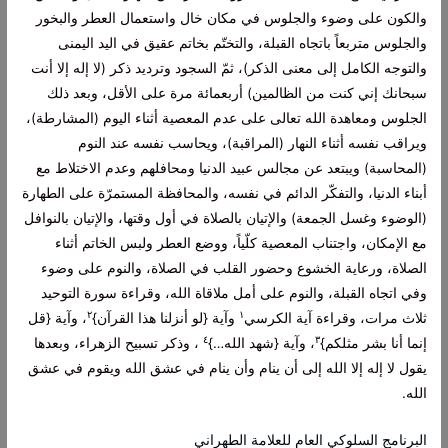
والكون على وضوء والجلوس في مكان خال واستعمال العطر والبخور
والجلوس متربعاً باتجاه القبلة، والتختّم بخاتم عقيق في اليد اليمنى
والتوجه الكامل إلى معنى الذكر)، ثمّ السجود وترديد ذكر (
لا إله إلا أنت
سبحانك إني كنت من الظالمين
) أربعمائة مرة على الأقل، وبعد ذلك
الجلوس ومعاهدة الله تعالى على عدم المعصية أثناء اليوم (المشارطة)،
ويراقب نفسه أثناء النهار (المراقبة)، ويحاسب نفسه عند النوم
(المحاسبة) ويبتعد عن مجالس عبيد الدنيا ومحافلهم وعدم الاختلاط مع
أبناء الدنيا، والتفكّر الدائم في نفسه، والمحافظة المستمرّة على الطهارة
(الوضوء وغسل الجمعة) والإتيان بالصلاة في أول وقتها، والإتيان بالنوافل
مع الإمكان، واجتناب المعصية كلّياً، ووضع العطر ولبس الخاتم أثناء
الصلاة، ورعاية الخشوع وحضور القلب في الصلاة، والنوم على وضوء
وفي اتجاه القبلة، والنوم على أمل ملاقاة الله، وقراءة سورة التوحيد
٢
۱
ثلاث مرات، وقراءة آية الكرسي
وآية {
لو أنزلنا هذا القرآن
}
، وآية {
قل
٤
٣
إنما أنا بشر مثلكم
}
، وآية {
شهد الله…
}
، وذكر تسبيح الزهراء، وبعدها
يقول
لا إله إلا الله
إلى أن ينام وأن ينام في عشق الله ويقوم في عشق
الله.
البرنامج السلوكي العام للعلامة الطهراني