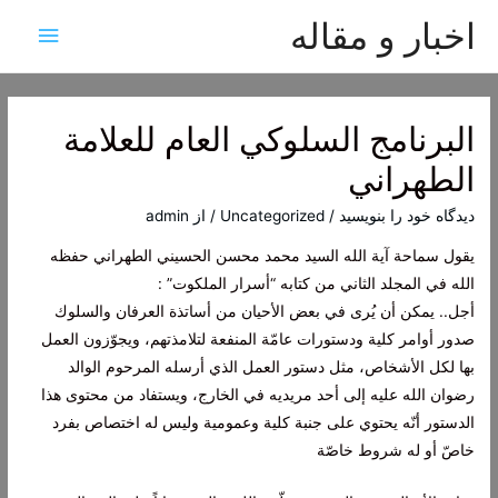
اخبار و مقاله
فهرس
اصلی
البرنامج السلوكي العام للعلامة
الطهراني
دیدگاه‌ خود را بنویسید
/
Uncategorized
/ از
admin
يقول سماحة آية الله السيد محمد محسن الحسيني الطهراني حفظه
الله في المجلد الثاني من كتابه “أسرار الملكوت” :
أجل.. يمكن أن يُرى في بعض الأحيان من أساتذة العرفان والسلوك
صدور أوامر كلية ودستورات عامّة المنفعة لتلامذتهم، ويجوّزون العمل
بها لكل الأشخاص، مثل دستور العمل الذي أرسله المرحوم الوالد
رضوان الله عليه إلى أحد مريديه في الخارج، ويستفاد من محتوى هذا
الدستور أنّه يحتوي على جنبة كلية وعمومية وليس له اختصاص بفرد
خاصّ أو له شروط خاصّة