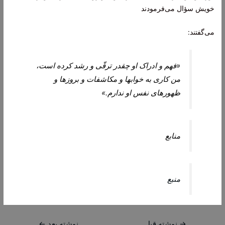
خويش سؤال می‌فرمودند
می‌گفتند:
«فهم و ادراک او چقدر ترقّى و رشد كرده است،
من كارى به خواب‏ها و مكاشفات و بروزها و
ظهورهاى نفس او ندارم.»
منابع
منبع
راهبری
→
نوشته قبل
نوشته بعد
←