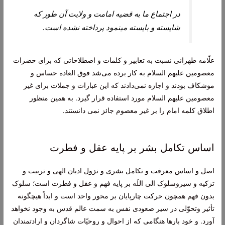
در اجتماع ما به قضيه امامت و ولايت آن طور كه
شايسته و بايسته می‏نمود پرداخته نشده است.
علّامه طهرانى نسبت به تعابير و كلمات و اصطلاحاتى كه براى حضرات
معصومين علیهم السلام به كار برده می‌‏شد فوق العاده حساس و
موشكاف بودند و اجازه نمی‌دادند كه اين عبارات و جملات براى غير
معصومين علیهم السلام مورد استفاده قرار گيرد. به همین منظور
اطلاق کلمه امام را بر غیر معصوم جائز نمی دانستند.
اساس تکامل بشر بر پایه عقل و فطرت
اصل و اساس معرفت و تكامل بشرى و نزول اديان الهى و تربيت و
تزكيه و سيروسلوک الى اللَه بر پايه فهم و عقل و فطرت است؛ سلوک
بدون فهم همچون حركت چارپايان بر محور واحد است و ابداً هيچ‏گونه
تأثير وتحوّلى در سير صعودى نفس به سمت عالم قدس به وجود نخواهد
آورد. و خود بارها هنگامى كه از احوال و روحيّات شاگردان و ارادتمندان