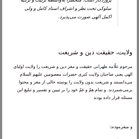
سلوکی تحت نظر و اشراف استاد کامل و ولی
اکمل الهی صورت می پذیرد.
ولایت، حقیقت دین و شریعت
مرحوم علّامه طهرانى
حقيقت و مغز دين و شريعت را ولايت اولياى
الهى يعنى صاحبان ولايت كبرى حضرات معصومين علیهم السلام
می‏‌دانستند و شريعت بدون ولايت را پوسته خالى از مغز و محتوا
برمی‌شمردند. و تمام همّ و غمّ خود را بر تبيين و تفسير و تبليغ اين
مسئله قرار داده بودند
و می‏فرمودند: