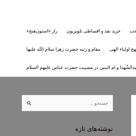
تحب
خرید نقد و اقساطی تلویزیون
راز «استون‌هنج»
ج اولیاء الهی
مقام و رتبه حضرت زهرا سلام اللَه علیها
لشّهدا و ام البنین در مصیبت حضرت عباس علیهم السلام
ج
س
ت
ج
نوشته‌های تازه
و