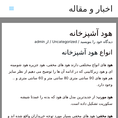
اخبار و مقاله
فهرس
اصلی
هود آشپزخانه
دیدگاه‌ خود را بنویسید
/
Uncategorized
/ از
admin
انواع
هود آشپزخانه
هود
های انواع مختلفی دارند هود های مخفی، هود جزیره هود شومینه
ای و هود زیرکابینی که در ادامه آن ها را توضیح می دهیم از نظر سایز
هم هود های 90 سانتی متری 80 سانتی متر و 60 سانتی متری و ..
وجود دارد.
هود مورب:
از جدیدترین مدل های هود که بدنه را عمدتا شیشه
سکوریت تشکیل داده است.
هود مخفی:
هود های مخفی بسیار مورد توجه خریداران واقع شده اند و