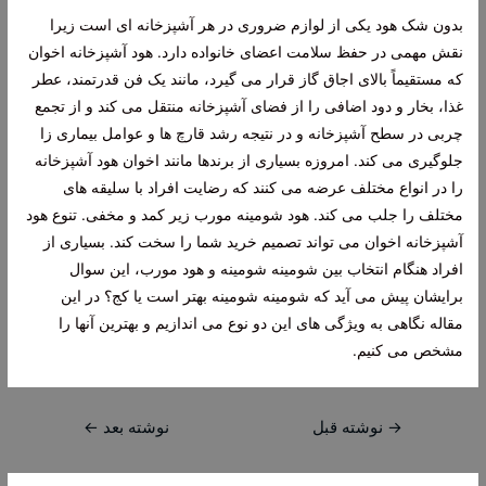
بدون شک هود یکی از لوازم ضروری در هر آشپزخانه ای است زیرا
نقش مهمی در حفظ سلامت اعضای خانواده دارد. هود آشپزخانه اخوان
که مستقیماً بالای اجاق گاز قرار می گیرد، مانند یک فن قدرتمند، عطر
غذا، بخار و دود اضافی را از فضای آشپزخانه منتقل می کند و از تجمع
چربی در سطح آشپزخانه و در نتیجه رشد قارچ ها و عوامل بیماری زا
جلوگیری می کند. امروزه بسیاری از برندها مانند اخوان هود آشپزخانه
را در انواع مختلف عرضه می کنند که رضایت افراد با سلیقه های
مختلف را جلب می کند. هود شومینه مورب زیر کمد و مخفی. تنوع هود
آشپزخانه اخوان می تواند تصمیم خرید شما را سخت کند. بسیاری از
افراد هنگام انتخاب بین شومینه شومینه و هود مورب، این سوال
برایشان پیش می آید که شومینه شومینه بهتر است یا کج؟ در این
مقاله نگاهی به ویژگی های این دو نوع می اندازیم و بهترین آنها را
مشخص می کنیم.
راهبری
→
نوشته قبل
نوشته بعد
←
نوشته