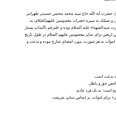
سنگ حضرت آیة الله حاج سید محمد محسن حسینی طهرانی
ى و تمسّك به سيره حضرات معصومين عليهم‌‏السّلام، به
 سیدالشهداء علیه السلام بوده و علیرغم تأکیداتِ بسیار
س اربعین براى ساير معصومین علیهم السلام در طول تاریخ
اى اموات به هر صورت، مورد امضایِ شارع نبوده و بدعت و
 به بدعت است.
 شاخص حق و باطل
م است؛ نه یک فرد عادی
» برای اموات، بر اساس مبانی شریعت