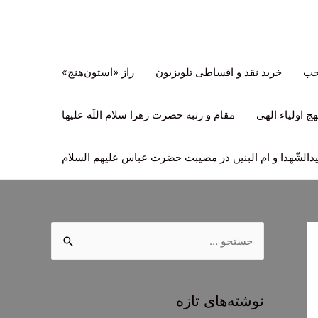
تحب
خرید نقد و اقساطی تلویزیون
راز «استون‌هنج»
ج اولیاء الهی
مقام و رتبه حضرت زهرا سلام اللَه علیها
لشّهدا و ام البنین در مصیبت حضرت عباس علیهم السلام
ج
س
ت
ج
نوشته‌های تازه
و