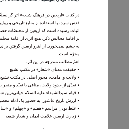
در کتاب «اربعین در فرهنگ شیعه» اثر گران
قدس سره، با استفاده از منابع تاريخى و رواي
اثبات رسیده است که اربعین از مختصّات حضرت
بر اقامۀ مجالس ذکر، هیچ اثری از اقامۀ مجل
به چشم نمى‌‏خورد. از اینرو اربعين گرفتن بر
محرّم است.
اهمّ مطالب مندرجه در این اثر:
• حقیقت معنای «شعار» در مکتب تشیع
• ولایت و امامت، محور اصلی در مکتب تشیع
• تعدّی از حدود ولایت، منافی با تعبّد و منجر
• قیام سیدالشهداء علیه السلام حیاتی‌ترین
• ارزش تاریخ عاشورا به حضور یک امام معصو
• غلط بودن مراسم «هفتم» و «چهلم» و «سال
• زیارت اربعین علامتِ ایمان و شعارِ شیعه