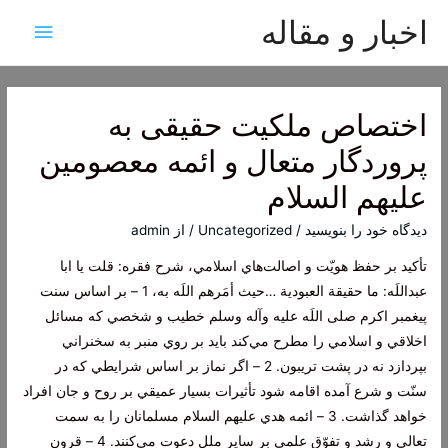
اخبار و مقاله
فهرس
اصلی
اختصاص ملكیت حقیقى به
پروردگار متعال و ائمه معصومین
علیهم السلام‏
دیدگاه‌ خود را بنویسید
/
Uncategorized
/ از
admin
تأكيد بر حفظ هويّت و اصالت‌هاي اسلامي، شرح فقره: قلت يا ابا
عبداللَه: ما حقيقة العبودية …حیث أمَرهم اللَه به، 1 – بر اساس سنت
پيغمبر اكرم صلی اللَه علیه وآله وسلم خطيب و شخصي كه مسائل
اخلاقي و اسلامي را مطرح مي‌كند بايد بر روي منبر به سخنراني
بپردازد نه در پشت تريبون. 2 – اگر نماز بر اساس شرايطي كه در
سنّت و شرع آمده اقامه شود تأثيرات بسيار عميقي بر روح و جان افراد
خواهد گذاشت. 3 – ائمه هدي عليهم السلام مسلمانان را به سمت
تعالي و رشد و تفوّق علمي بر ساير ملل دعوت مي‌كنند. 4 – قرون