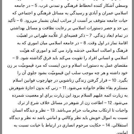
وسطي آشكار كننده انحطاط فرهنگي و تمدني غرب. 5 – در جامعه
اسلامي عمران و آبادي و رسيدگي به مسائل فرهنگي و اجتماعي كه
حيات جامعه متوقف بر آنست از مراتب ايمان بشمار مي‌رود. 6 – تأكيد
بي حد و حصر دستورات اسلامي بر رعايت نظافت و مسائل بهداشتي
در تمام ابعاد زندگي. 7 – ذكر قضيه‌اي از علّامه طهراني در اهميّت
اقامۀ نماز در اول وقت. 8 – در جامعه اسلامي ميان اموري كه به
فرهنگ و اصالت اسلامي خدشه وارد مي كند و اموري كه هويّت
اسلامي و انساني افراد را تقويت مي‌كند بايد فرق گذاشته شود. 9 –
مقتضاي عمل به دستورات اسلام و دين اينست كه مرد قيموميّت بر زن
خود داشته و هر چه موجب سلب اين قيموميّت بشود جلوي آن را
بگيرد. 10 – قرار گرفتن زندگي زناشويي در چهارچوب قوانين اسلام
مستلزم بقاء نظام خانواده مي‌شود. 11 – زني كه بدون اجازۀ شوهرش
به زيارت ائمه عليهم السلام برود اين زيارت براي او معصیت شمرده
مي‌شود. 12 – اطاعت زن از شوهر در مسائل خلاف شرع از ترك
واجبات تا ارتكاب محرمات حرام مي‌باشد. 13 – نظر و ديدگاه انسان
نسبت به اموال خويش بايد نظر وكالتي و امانتي باشد نه نظر و ديدگاه
استقلالي. 14 – حكايت مرحوم انصاري در ارتباط با خيانت نسبت به
امانت.