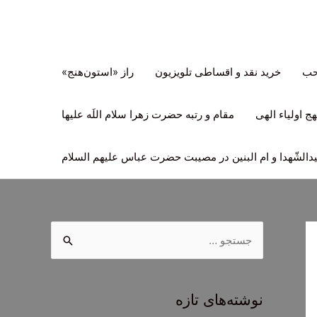
تحب
خرید نقد و اقساطی تلویزیون
راز «استون‌هنج»
ج اولیاء الهی
مقام و رتبه حضرت زهرا سلام اللَه علیها
لشّهدا و ام البنین در مصیبت حضرت عباس علیهم السلام
ج
س
ت
ج
نوشته‌های تازه
و