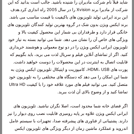
شاید قبلاً نام شرکت مادیران را شنیده باشید. جالب است بدانید که این
شرکت از مادیرا برند Xvision را در سال 2005 راه اندازی کرد.هدف
این برند ایرانی تولید تلویزیون های باکیفیت با قیمت مناسب می باشد.
برند ایکس ویژن بدون شک در گروه بهترین تولید کنندگان تلویزیون های
خانگی قرار دارد و طرفداران بی شمار این محصول کیفیت بالا و
ویژگی های خاص آن را نشان می دهد. شما می توانید بسته به نیاز خود
تلویزیون ایرانی ایکس ویژن را در دو نوع معمولی و هوشمند خریداری
کنید. اگر از تماشای آنلاین فیلم و سریال لذت می برید، باید بگوییم که
قابلیت اتصال به اینترنت در این محصولات را دوست خواهید داشت.
پورت های HDMI، USB، کامپوزیت و اپتیکال تلویزیون ایکس ویژن به
شما این امکان را می دهد که دستگاه های مختلفی را به تلویزیون خود
متصل کنید. می توانید فیلم های مورد علاقه خود را با کیفیت Ultra HD
تماشا کنید و از وضوح بالای آن لذت ببرید.
اگر فضای خانه شما محدود است، اصلا نگران نباشید. تلویزیون های
ایرانی ایکس ویژن علاوه بر پایه رومیزی قابلیت نصب روی دیوار را نیز
دارند. پشتیبانی از فناوری های پیشرفته صدا، تجهیزات با سیستم عامل
اندروید و عملکرد ماشین زمان از دیگر ویژگی های تلویزیون ایکس