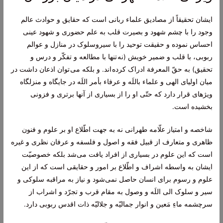
ایشان تحقيقاً از مصاديق علماء ربانی است كه حقایق و حوادث عالم
وجود را با چشم شهود و بصيرت قلب به علم حضورى و شهود عينى
احساس نموده و حقيقت توحيد را با سیروسلوک در منازل و عوالم
ربوبى، با قلب و ضمير خويش (نه تنها با مطالعه و تفكّر و درس و
تحقيق) به حقّ المعرفة ادراک كرده اند. و بلكه می توان اذعان داشت در
ميان اولياى الهى و علماء باللَه و عرفاء بأمر اللَه در جايگاه و منزلگاه
ويژه‏اى قرار دارد كه حتّى او را از بسيارى از آنها برترى و فزونى
بخشيده است.
شاخصه و امتياز علّامه طهرانى نه به جهت اطّلاع او بر علوم و فنون
ظاهرى و متعارف از قبيل فقه و اصول و فلسفه و عرفان نظرى و غيره
است كه اين علوم در بسيارى از افراد يافت می‌‏شد بلکه خصوصيّت
ايشان به واسطه اشراف و اطّلاع بر امور و حقايقى است كه از اين
علوم و رسوم براى انسان حاصل نمی‌‏شود و نياز به مراقبه سلوكى و
سير و سلوک الى اللَه و وصول به مقام قرب و تجرّد و اشراب از
سرچشمه ماءِ مَعين و انوار جماليّه و جلاليّه ذات اقدس ربوبى دارد.