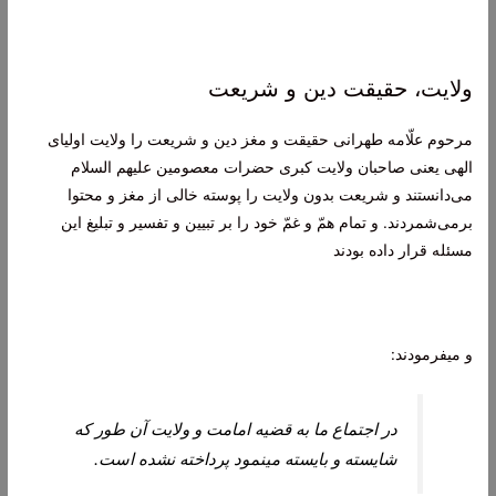
ولایت، حقیقت دین و شریعت
مرحوم علّامه طهرانى حقيقت و مغز دين و شريعت را ولايت اولياى
الهى يعنى صاحبان ولايت كبرى حضرات معصومين علیهم السلام
می‏‌دانستند و شريعت بدون ولايت را پوسته خالى از مغز و محتوا
برمی‌شمردند. و تمام همّ و غمّ خود را بر تبيين و تفسير و تبليغ اين
مسئله قرار داده بودند
و می‏فرمودند:
در اجتماع ما به قضيه امامت و ولايت آن طور كه
شايسته و بايسته می‏نمود پرداخته نشده است.