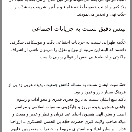
بلاد كفر و اجانب خصوصاً طبقه علماء و مبلّغين شريعت به شدّت و
حدّت نهى و تحذير می‌‏نمودند.
بینش دقیق نسبت به جریانات اجتماعی
علّامه طهرانى نسبت به جريانات اجتماعى دقّت و موشكافى شگرفى
داشتند كه البته اين مرتبه از نبوغ و تفوّق را می‌توان ناشى از اشراف
ملكوتى و احاطه غيبى نفس از عوالم ربوبى دانست.
حسّاسيت ايشان نسبت به
مساله کاهش جمعیت
، پديده عربى زدايى از
فرهنگ بسيار بارز و نمودار بود.
تأكيد بليغ ايشان نسبت به تاريخ هجرى قمرى و محو آداب و رسوم
جاهلى همچون پديده نوروز و جايگزينى مناسبات اسلامى و مراسم
اصيل و سنن الهى همچون احياى عيد قربان و فطر و غدير و مبعث و
ميلاد صاحب ولايت كبرى حضرت حجّة بن الحسن العسكرى ــ ارواحنا
فداه ــ و ساير اعياد و مناسبت‏هاى مربوط به حضرات معصومين علیهم