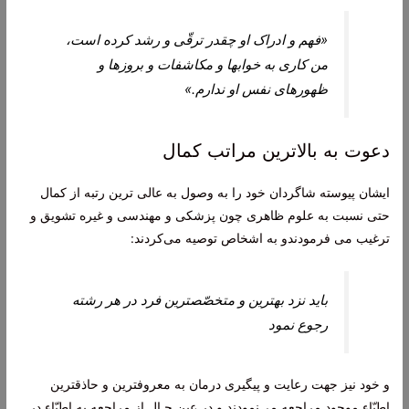
«فهم و ادراک او چقدر ترقّى و رشد كرده است،
من كارى به خواب‏ها و مكاشفات و بروزها و
ظهورهاى نفس او ندارم.»
دعوت به بالاترین مراتب کمال
ایشان پيوسته شاگردان خود را به وصول به عالی ترين رتبه از كمال
حتى نسبت به علوم ظاهرى چون پزشكى و مهندسى و غيره تشويق و
ترغيب می ‏فرمودندو به اشخاص توصيه می‌كردند:
بايد نزد بهترين و متخصّص‏ترين فرد در هر رشته
رجوع نمود
و خود نيز جهت رعايت و پيگيرى درمان به معروف‏ترين و حاذق‏ترين
اطبّاء موجود مراجعه می‌نمودند و در عين حـال از مراجعه به اطبّاء در