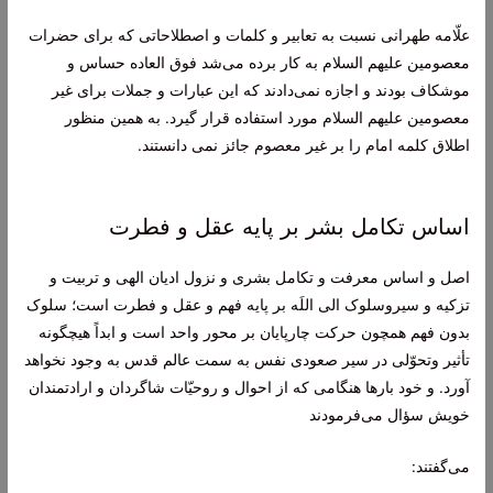
علّامه طهرانى نسبت به تعابير و كلمات و اصطلاحاتى كه براى حضرات
معصومين علیهم السلام به كار برده می‌‏شد فوق العاده حساس و
موشكاف بودند و اجازه نمی‌دادند كه اين عبارات و جملات براى غير
معصومين علیهم السلام مورد استفاده قرار گيرد. به همین منظور
اطلاق کلمه امام را بر غیر معصوم جائز نمی دانستند.
اساس تکامل بشر بر پایه عقل و فطرت
اصل و اساس معرفت و تكامل بشرى و نزول اديان الهى و تربيت و
تزكيه و سيروسلوک الى اللَه بر پايه فهم و عقل و فطرت است؛ سلوک
بدون فهم همچون حركت چارپايان بر محور واحد است و ابداً هيچ‏گونه
تأثير وتحوّلى در سير صعودى نفس به سمت عالم قدس به وجود نخواهد
آورد. و خود بارها هنگامى كه از احوال و روحيّات شاگردان و ارادتمندان
خويش سؤال می‌فرمودند
می‌گفتند: