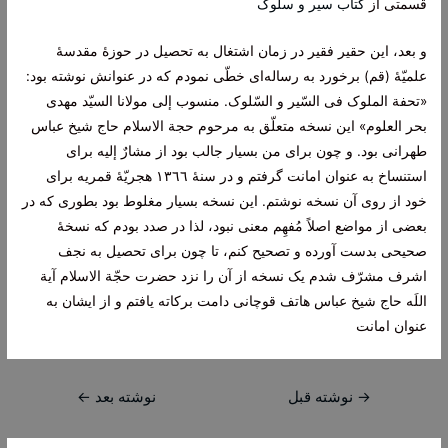
قسمتی از
کتاب سیر و سلوک
و بعد، این حقیر فقیر در زمان اشتغال به تحصیل در حوزۀ مقدسۀ
علمیّۀ (قم) برخورد به رساله‌اى خطّى نمودم که در عنوانش نوشته بود:
«تحفة الملوک فی السّیر و السّلوک. منسوب إلى مولانا السیّد مهدى
بحر العلوم» این نسخه متعلّق به مرحوم حجة الاسلام حاج شیخ عباس
طهرانى بود. و چون براى من بسیار جالب بود از مشارٌ إلیه براى
استنساخ به عنوان امانت گرفتم و در سنۀ ١٣٦٦ هجریّۀ قمریه براى
خود از روى آن نسخه نوشتم. این نسخه بسیار مغلوط بود بطورى که در
بعضى از مواضع اصلاً مُفهِم معنى نبود، لذا در صدد بودم که نسخۀ
صحیحى بدست آورده و تصحیح کنم، تا چون براى تحصیل به نجف
اشرف مشرّف شدم یک نسخه از آن را نزد حضرت حجّة الاسلام آیة
اللَه حاج شیخ عباس هاتف قوچانى دامت برکاته یافتم و از ایشان به
عنوان امانت‌
راهبری
→
نوشته قبل
نوشته بعد
←
نوشته