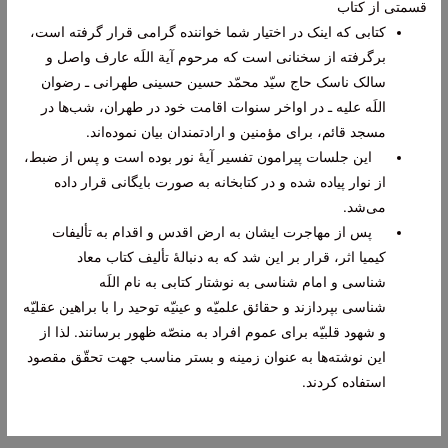
قسمتی از کتاب
کتابی که اینک در اختیار شما خواننده گرامی قرار گرفته است،
برگرفته از سخنانی است که مرحوم آیة اللَه عارف واصل و
سالک ناسک حاج سیّد محمّد حسین حسینی طهرانی ـ رضوان
اللَه علیه ـ در اواخر سنوات اقامت خود در طهران، شب‌ها در
مسجد قائم، برای مؤمنین و ارادتمندان بیان نموده‌اند.
این جلسات پیرامون تفسیر آیۀ نور بوده است و پس از ضبط،
از نوار پیاده شده و در کتابخانه به صورت بایگانی قرار داده
می‌شد.
پس از مهاجرت ایشان به ارض اقدس و اقدام به تألیفات
کیمیا اثر، قرار بر این شد که به دنبالۀ تألیف کتاب
معاد
شناسی
و
امام شناسی
به نوشتار کتابی به نام
اللَه
شناسی
بپردازند و حقائق علمیّه و عینیّه توحید را با براهین عقلیّه
و شهود قلبیّه برای عموم افراد به منصّه ظهور برسانند. لذا از
این نوشته‌ها به عنوان زمینه و بستر مناسب جهت تحقّق مقصود
استفاده کردند.