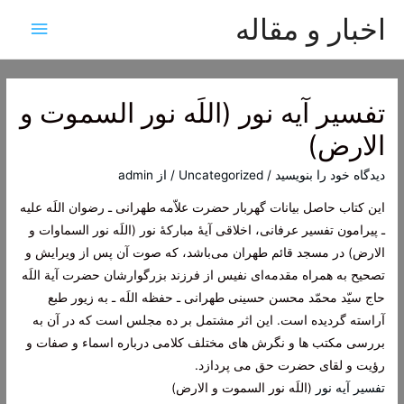
اخبار و مقاله
فهرس
اصلی
تفسیر آیه نور (اللَه نور السموت و
الارض)
دیدگاه‌ خود را بنویسید
/
Uncategorized
/ از
admin
این کتاب حاصل بیانات گهربار حضرت علاّمه طهرانی ـ رضوان اللَه علیه
ـ پیرامون تفسیر عرفانی، اخلاقی آیۀ مبارکۀ نور (اللَه نور السماوات و
الارض) در مسجد قائم طهران می‌باشد، که صوت آن پس از ویرایش و
تصحیح به همراه مقدمه‌ای نفیس از فرزند بزرگوارشان حضرت آیة اللَه
حاج سیّد محمّد محسن حسینی طهرانی ـ حفظه اللَه ـ به زیور طبع
آراسته گردیده است. این اثر مشتمل بر ده مجلس است که در آن به
بررسی مکتب ها و نگرش های مختلف کلامی درباره اسماء و صفات و
رؤیت و لقای حضرت حق می پردازد.
تفسیر آیه نور
(اللَه نور السموت و الارض)