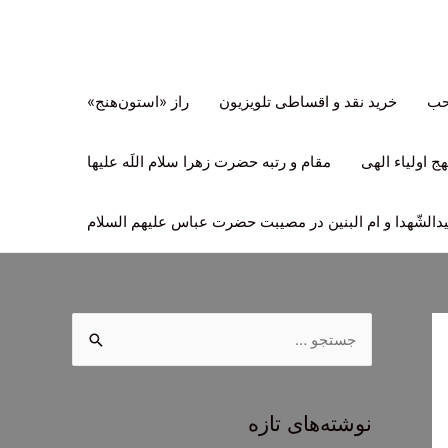
تحب
خرید نقد و اقساطی تلویزیون
راز «استون‌هنج»
ج اولیاء الهی
مقام و رتبه حضرت زهرا سلام اللَه علیها
لشّهدا و ام البنین در مصیبت حضرت عباس علیهم السلام
ج
س
ت
ج
نوشته‌های تازه
و