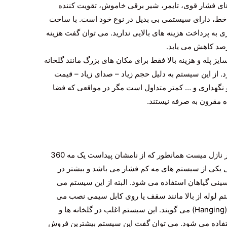
های فشار قوی، تایمر، شیر برقی خاموش، تقویت کننده
ی خط، دارای سیستمی بی بدیل در نوع خود است. با ساخت
 به پرداخت هزینه های بالایی ندارید. می توان گفت هزینه
ز پله و هزینه بالا فقط برای مکان های بزرگ مانند گلخانه
 از این سیستم به دلیل حجم زیاد – صدای زیاد – قیمت
ر و نگهداری و … کمتر متداول است مگر در مواقعی که فضا
مقرون به صرفه نیستند.
Four Nazzle Mist – Four-sided Mist: چهار نازل میست همانطور که از نامشان پیداست یک مه 360
شی یکی از سیستم های مه کم فشار می باشد و بیشتر در
سینی گیاهان استفاده می شود. البته از این سیستم می
تم لوله از بالا مانند سقف یا روی کابل سیمی نصب می
شود و از بالا به پایین نصب می شود که به آن (Hanging) می گویند. این سیستم اغلب در گلخانه ها و
ستفاده می شود. می توان گفت این سیستم بیشترین فروش