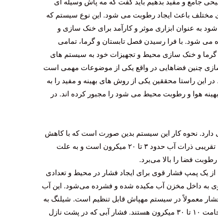
یحی جامع و مفید بدهیم باید گفت که مه پاش وسیله ای
ی مختلف باعث ایجاد رطوبت می شود. این نوع سیستم که
ود به عنوان ابزاری موثر و کارآمد برای خنک سازی و
 می شود. با فرا رسیدن فصل تابستان و گرما، تمامی
 گرما و خنک سازی محیط و تجهیزات خود به سیستم های
 سازی چنین فضاهایی در واقع یکی از موضوعات مهمی است
ر این راستا محققین یکی از روش های بهینه و مفید را به
نه هوا و رطوبت محیط می شود را مجبور کرده اند. در
 دارد. نحوه کار این سیستم بدین صورت است که با کاهش
ناگهانی فشار، سبب تبخیر آب می‌شود. اندازه تقریبی ذرات آب حدود ۳ تا ۲۰ میکرون است و به علت
طوبت فضا را بالا می‌برد.
 از یک پمپ فشار قوی برای ایجاد فشار در محیط و تعدادی
وی به داخل مخزن آب مکیده شده و فشرده می‌شود. این آب
ار معمولاً در سیستم مهپاش قابل تنظیم است. شیلنگ به
نازل‌هایی متصل است که دارای سوراخ به ضخامت ۱۰ تا ۳۰ میکرون هستند. فشار آبی که در پشت نازل