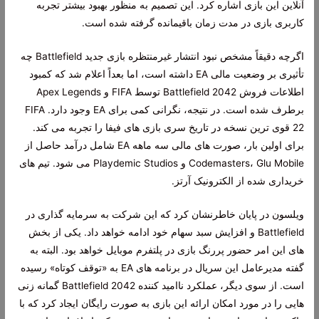
آنلاین این بازی اشاره کرد. این تصمیم به منظور بهبود بیشتر تجربه
کاربری بازی در مدت زمان باقیمانده گرفته شده است.
اگرچه دقیقاً مشخص نبود انتشار غیرمنتظره بازی جدید Battlefield چه
تأثیری بر وضعیت مالی EA داشته است، اما بعداً اعلام شد که کمبود
اطلاعات فروش Battlefield 2042 توسط FIFA و Apex Legends
برطرف شده است. در نتیجه، نگرانی کمی برای EA وجود دارد. FIFA
22 قوی ترین نسخه در تاریخ سری بازی های فیفا را تجربه می کند.
برای اولین بار، صورت های مالی سه ماهه EA شامل درآمد حاصل از
Codemasters، Glu Mobile و Playdemic Studios می شود. تیم های
خریداری شده از الکترونیک آرتز.
ویلسون در پایان خاطرنشان کرد که این شرکت به سرمایه گذاری در
Battlefield و افزایش سبد سهام خود ادامه خواهد داد. یکی از بخش
های این امر حضور پررنگ بازی در پلتفرم موبایل خواهد بود. البته به
گفته مدیرعامل این سریال در برنامه های EA به «توقف کوتاه» رسیده
است. از سوی دیگر، عملکرد ناامید کننده Battlefield 2042 گمانه زنی
هایی را در مورد امکان ارائه این بازی به صورت رایگان ایجاد کرد که با