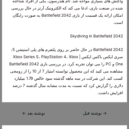
واکنش های بسیاری مواجه شد. تام هندرسون، یکی از افراد شناخته
شده در صنعت بازی، ادعا می کند که الکترونیک آرتز در حال بررسی
امکان ارائه یک قسمت از بازی Battlefield 2042 به صورت رایگان
است.
Skydiving in Battlefield 2042
Battlefield 2042 در حال حاضر بر روی پلتفرم های پلی استیشن 5،
سری ایکس باکس ایکس | Xbox Series S، PlayStation 4، Xbox
One و PC را می توان تجربه کرد. در بررسی بازی Battlefield 2042
مشاهده می کنید که این محصول توانسته امتیاز 7 از 10 را از زومجی
کسب کند. این شرکت در سه ماهه گذشته سود خالص 1.79 میلیارد
دلاری را گزارش کرد که نسبت به مدت مشابه سال گذشته 7 درصد
افزایش داشت.
راهبری
→
نوشته قبل
نوشته بعد
←
نوشته