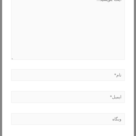
بنویسید…
نام*
ایمیل*
وبگاه