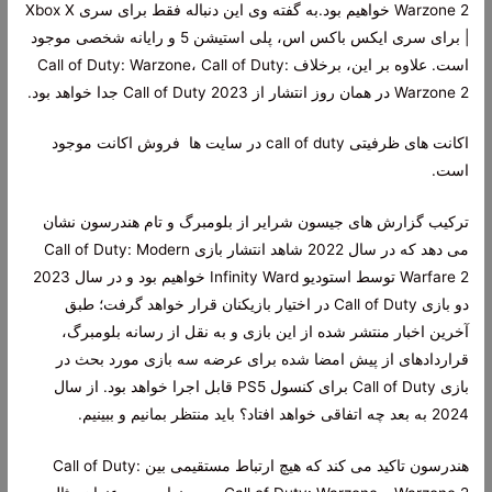
Warzone 2 خواهیم بود.به گفته وی این دنباله فقط برای سری Xbox X
| برای سری ایکس باکس اس، پلی استیشن 5 و رایانه شخصی موجود
است. علاوه بر این، برخلاف Call of Duty: Warzone، Call of Duty:
Warzone 2 در همان روز انتشار از Call of Duty 2023 جدا خواهد بود.
اکانت های ظرفیتی call of duty در سایت ها فروش اکانت موجود
است.
ترکیب گزارش های جیسون شرایر از بلومبرگ و تام هندرسون نشان
می دهد که در سال 2022 شاهد انتشار بازی Call of Duty: Modern
Warfare 2 توسط استودیو Infinity Ward خواهیم بود و در سال 2023
دو بازی Call of Duty در اختیار بازیکنان قرار خواهد گرفت؛ طبق
آخرین اخبار منتشر شده از این بازی و به نقل از رسانه بلومبرگ،
قراردادهای از پیش امضا شده برای عرضه سه بازی مورد بحث در
بازی Call of Duty برای کنسول PS5 قابل اجرا خواهد بود. از سال
2024 به بعد چه اتفاقی خواهد افتاد؟ باید منتظر بمانیم و ببینیم.
هندرسون تاکید می کند که هیچ ارتباط مستقیمی بین Call of Duty: