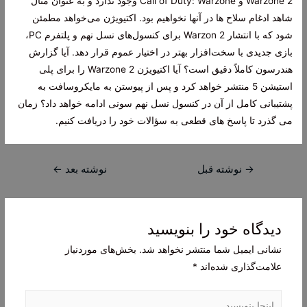
Warzone 2 و Call of Duty: Warzone وجود ندارد و به عنوان مثال
شاهد ادغام سلاح ها در آنها نخواهیم بود. اکتیویژن می‌خواهد مطمئن
شود که با انتشار Warzon 2 برای کنسول‌های نسل نهم و پلتفرم PC،
بازی جدیدی با سخت‌افزار بهتر در اختیار عموم قرار دهد. آیا گزارش
هندرسون کاملاً دقیق است؟ آیا اکتیویژن Warzone 2 را برای پلی
استیشن 5 منتشر خواهد کرد و پس از پیوستن به مایکروسافت به
پشتیبانی کامل از آن در کنسول نسل نهم سونی ادامه خواهد داد؟ زمان
می گذرد تا پاسخ های قطعی به سؤالات خود را دریافت کنیم.
راهبری
→
نوشته قبل
نوشته بعد
←
نوشته
دیدگاه‌ خود را بنویسید
نشانی ایمیل شما منتشر نخواهد شد.
بخش‌های موردنیاز
علامت‌گذاری شده‌اند
*
اینجا