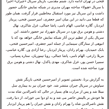
فتحی در تهران ادامه دارد. شبنم مقدمی، بازیگر سریال «جیران» اخیرا
با سریال «هیولا» ساخته مهران مدیری در شبکه نمایش خانگی حضور
داشت و این سریال نیز مورد استقبال مخاطبین قرار گرفت. همان طور
که قطعا می دانید در این میان امیر جعفری، امیرحسین فتحی، پریناز
ایزدیار، گلاره عباسی، الهام نامی، پاشا جمالی، غزل شاکری، نهال
دشتی و هومن برق نورد در سریال شهرزاد نیز حضور داشتند. این
سریال یکی از عظیم ترین آثار شبکه نمایش خانگی خواهد بود که با
انبوهی از ستارگان سینمایی از جمله امیر جعفری، امیرحسین فتحی،
بابک حمیدیان، بهرام رادان، پریناز ایزدیار، رعنا آزادی ور، گلاره عباسی،
مریلا زارعی، الهام نامی، پاشا جمالی، رویا تیموریان، ستاره پسیانی،
سمیرا حسن پور، غزل شاکری، مهدی پاکدل، نهال دشتی و هومن برق
نورد ساخته شده است.
به گزارش برنا، نخستین تصویر از امیرحسین فتحی بازیگر نقش
سیاوش در سریال جیران منتشر شد. خود جیران نیز به بیماری سل
مبتلا شد و پس از مرارت های بسیار در حالی که ناصرالدین شاه مدت
ها خودش بر بالینش حاضر می شد و به او دوا می خوراند، از دنیا رفت.
نقش ناصرالدین شاه را بهرام رادان و نقش جیران را هم پریناز ایزدیار