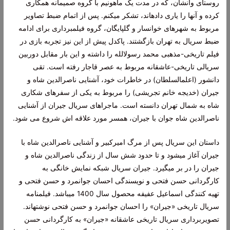
روستای وانشان، که در مدت یک ماهونیم با گروه صمیمانه همکاری
کرده و آنها را یاری دادهاند، تشکر میکنم. پس از اتمام ضبط تصاویر
مربوط به شهرهای خوانسار و گلپایگان، گروه فیلمبرداری برای ادامه
ضبط سریال به تهران بازگشتند. پاکدل پیش از این نیز تجربه بازی در
فیلم تاریخی-مذهبی محمد رسولالله را داشته و این بار مقابل دوربین
سریالی تاریخی-عاشقانه مربوط به عصر قاجار رفته است. تقی
دانشور (اعلمالسلطان) در خاطرات خود، آشنایی ناصرالدین شاه و
جیران (خدیجه خانم تجریشی) را مربوط به یکی از سفرهای شکاری
شاه به شمال تهران دانسته است. ماجراهای سریال جیران از آشنایی
ناصرالدین شاه جوان با جیران، همسر مورد علاقه اش شروع می شود.
داستان این سریال پس از مرگ امیرکبیر و آشنایی ناصرالدین شاه با
جیران آغاز میشود و تا حدود شش سال از زندگی ناصرالدین شاه و
جیران را در بر میگیرد. جیران سریال شبکه نمایش خانگی به
کارگردانی حسن فتحی و نویسندگی احسان جوانمرد و حسن فتحی و
تهیه کنندگی اسماعیل عفیفه محصول سال 1400 میباشد. فیلمنامه
سریال تاریخی «جیران» را احسان جوانمرد و حسن فتحی نوشتهاند.
تصویربرداری سریال تاریخی عاشقانه «جیران» به کارگردانی حسن