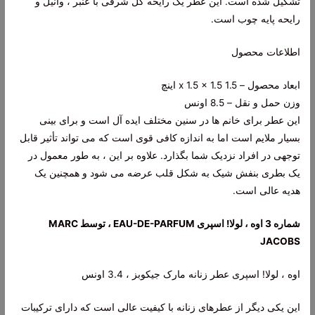
تشکیل شده است. این عطر یک رایحه گل شرقی با عنبر ، وانیل و
رایحه پایه چوب است.
اطلاعات محصول
ابعاد محصول – 1.5 x 1.5 x 1.5 اینچ
وزن حمل و نقل – 8.5 اونس
این عطر برای خانم ها در سنین مختلف ایده آل است و برای بینی
بسیار ملایم است اما به اندازه کافی قوی است که می تواند تأثیر قابل
توجهی در افراد نزدیک شما بگذارد. علاوه بر این ، به طور معمول در
یک بطری بنفش شیک به شکل قلب عرضه می شود و همچنین یک
هدیه عالی است.
شماره 3 اوه ، لولا! اسپری EAU-DE-PARFUM ، توسط MARC
JACOBS
اوه ، لولا! اسپری عطر زنانه مارک جیکوبز ، 3.4 اونس
این یکی دیگر از عطرهای زنانه با کیفیت عالی است که دارای ترکیبات