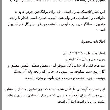
اسپری عطر زنانه SALERalph Lauren Romance ، 3.4 اونس مایع
این عطر کلاسیک مدرن است ، که برای برانگیختن جوهر جاودانه
ظرافت و احساسات فرموله شده است. عطری است گلدار با رایحه
زنجبیل ، سانگودس ، رز ، لیچی ، بابونه ، زرد فرسیا و گل همیشه بهار
است.
اطلاعات محصول
ابعاد محصول – 5 * 9 * 7 اینچ
وزن حمل و نقل – 12 اونس
نت های قلبی آن شامل گل نیلوفر آبی ، بنفش سفید ، بنفش مطلق و
گل زنبق شب شکوفه می شود ، در حالی که رایحه پایه آن مشک
پوست ، چوب عجیب و غریب ، خزه بلوط و پچولی است.
این عطر به گونه ای طراحی شده است که بوی عشق رمانتیک را نشان
می دهد ، که برای لحظات صمیمی که سرشار از شادی ، شادی و هاله
مثبت بی پایان است ایده آل است.