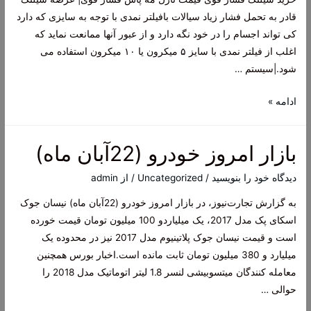
قادر به تحمل فشار زیاد سیالات بافیلتر نمدی با توجه به سایزی که دارد
کی تواند اجسام را در خود نگه دارد و از عبور آنها ممانعت نماید که
اغلب از فیلتر نمدی با سایز ۵ میکرون یا ۱۰ میکرون استفاده می
شود.|سیستم …
سالن
ادامه »
های
مرغداری
بازار امروز خودرو (22آبان ماه)
و
گلخانه
دیدگاه‌ خود را بنویسید
/
Uncategorized
/ از
admin
به گزارش تجارت‌نیوز، در بازار امروز خودرو (22آبان ماه) نیسان جوک‌
اسکای پک مدل 2017، یک میلیاردو 100 میلیون تومان قیمت خورده
است و قیمت نیسان جوک پلاتینیوم مدل 2017 نیز در محدوده یک
میلیارد و 380 میلیون تومان ثابت مانده است.اخبار بورس همچنین
معامله کنندگان میتسوبیشی لنسر 1.8 لیتر اتوماتیک مدل 2018 را
حوالی …