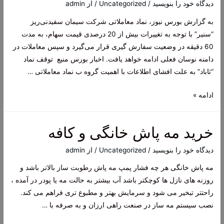
دیدگاه‌ خود را بنویسید
/
Uncategorized
/ از
admin
به گزارش بورس نیوز، نماد معاملاتی شرکت سیمان سفیدنی‌ریز
“سنیر” با توجه به تغییرات بیش از 20 درصدی قیمت سهام، به مدت
60 دقیقه در وضعیت سفارش گیری قرار می‌گیرد و سپس معاملات در
دامنه نوسان فعلی ادامه خواهد یافت. اخبار بورس منیع توقف نماد
“ثاباد” به علت افشای اطلاعات با اهمیت گروه ب نماد معاملاتی …
اخبار
ادامه »
بورس
سنیر
خرید مه پاش خانگی و کافه
دیدگاه‌ خود را بنویسید
/
Uncategorized
/ از
admin
مه پاش خانگی هر چه فشار پمپ مه پاش رطوبت ساز بالاتر باشد و
روزنه های نازل ها کوچکتر باشد آب بیشتر به حالت مه یا پودر در آمده ،
راحتتر تبخیر می شود و سرمایش بهتر و مطبوع تری فراهم می کند.
نصب سیستم مه ساز در صنعت راهی ارزان و به صرفه با …