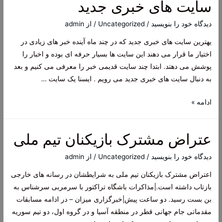
سایت های خبری جدید
فوری
ایران
دیدگاه‌ خود را بنویسید
/
Uncategorized
/ از
admin
خودرو
یهترین سایت های خبری جدید که در چند ماه آینده خبر های زیادی در
(لینک)
اختیار ما قرار می دهند این سایت ها بسیار حرفه ای بوده و اخبار را
/
پوشش می دهتد. ابتدا چند سایت قدیمی خبر را معرفی می کنیم و بعد
تکلیف
به دنبال سایت های خبری جدید می رویم . ایسنا یک سایت …
قیمت‌ها
چه
سایت
ادامه »
می‌شود؟
های
خبری
عتراض مشترک بازیکنان تیم ملی
جدید
دیدگاه‌ خود را بنویسید
/
Uncategorized
/ از
admin
اعتراض مشترک بازیکنان تیم ملی به شرایطشان در رسانه های خارجی
بازتاب داشته است.|مذاکرات باشگاه تراکتور با سرمربی سرشناس به
بن بست رسید. دو ساعت پيش|خبرگزاری میزان – در ادامه مسابقات
مقدماتی جام جهانی قطر در منطقه آسیا و در گروه اول، دو تیم سوریه