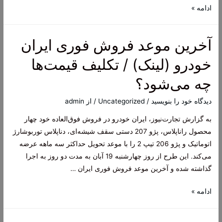
بازار
ادامه »
امروز
خودرو
آخرین موعد فروش فوری ایران
(22آبان
ماه)
خودرو (لینک) / تکلیف قیمت‌ها
چه می‌شود؟
دیدگاه‌ خود را بنویسید
/
Uncategorized
/ از
admin
به گزارش تجارت‌نیوز، ایران خودرو در فروش فوق‌العاده خود چهار
محصول راناپلاس، پژو 207 دستی سقف شیشه‌ای، دناپلاس توربوشارژ
اتوماتیک و پژو 206 تیپ 2 را با موعد تحویل حداکثر سه ماهه عرضه
می‌کند. این طرح از روز چهارشنبه 19 آبان به مدت دو روز به اجرا
گذاشته شده و آخرین موعد فروش فوری ایران …
آخرین
ادامه »
موعد
فروش