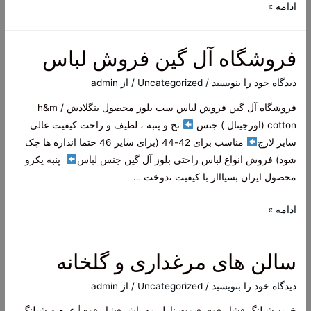
خرید
ادامه »
مه
پاش
فروشگاه آل گین فروش لباس
خانگی
و
دیدگاه‌ خود را بنویسید
/
Uncategorized
/ از
admin
کافه
فروشگاه آل گین فروش لباس ست بلوز محصول بنگلادش h&m /
cotton (اورجینال ) جنس
نخ و پنبه ، لطیف و راحت کیفیت عالی
سایز لارج
مناسب برای 42-44 (برای سایز 46 حتما اندازه ها چک
شود) فروش انواع لباس راحتی بلوز آل گین جنس لباس
پنبه یکرو
محصول ایران بسیااار با کیفیت ،دوخت …
فروشگاه
ادامه »
آل
گین
سالن های مرغداری و گلخانه
فروش
لباس
دیدگاه‌ خود را بنویسید
/
Uncategorized
/ از
admin
خرید شیلنگ فشار قوی قیمت نازل مه پاش فشار قوی| عرضه شیلنگ