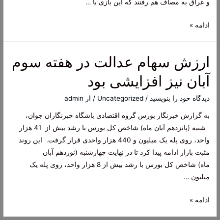
و عراق به مصاف هم رفتند که این بازی با …
عتراض
ادامه »
مشترک
بازیکنان
ارزش سهام عدالت در هفته سوم
تیم
ملی
آبان نیز افزایشی بود
دیدگاه‌ خود را بنویسید
/
Uncategorized
/ از
admin
به گزارش خبرنگار بورس گروه اقتصادی باشگاه خبرنگاران جوان،
شنبه (پانزدهم آبان ماه) شاخص کل بورس با رشد بیش از 41 هزار
واحد، روی پله یک میلیون و 440 هزار واحدی قرار گرفت. این روند
مثبت بازار ادامه پیدا کرد تا در نهایت چهارشنبه (نوزدهم آبان
ماه) شاخص کل بورس با رشد بیش از 8 هزار واحد، روی پله یک
میلیون …
ارزش
ادامه »
سهام