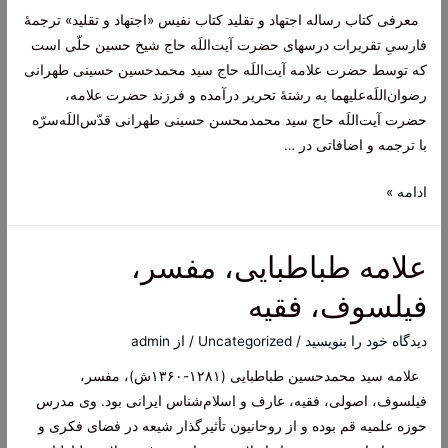
معرفی کتاب رساله اجتهاد و تقلید کتاب نفیس «اجتهاد و تقلید» ترجمۀ
فارسیِ تقریرات درسهای حضرت آیت‌اللَه حاج شیخ حسین حلّی است
که توسط حضرت علامه آیت‌اللَه حاج سید محمدحسین حسینی طهرانی
رضوان‌اللَه‌علیهما به رشتۀ تحریر درآمده و فرزند حضرت علامه،
حضرت آیت‌اللَه حاج سید محمدمحسن حسینی طهرانی قدّس‌اللَه‌سرّه
با ترجمه و اضافاتی در …
ماجرای
ادامه »
بی
حرمتی
علامه طباطبایی، مفسر،
برخی
به
فیلسوف، فقیه
شیخ
محمد
دیدگاه‌ خود را بنویسید
/
Uncategorized
/ از
admin
جواد
علامه سید محمدحسین طباطبایی (۱۲۸۱-۱۳۶۰ش)، مفسر،
انصاری
فیلسوف، اصولی، فقیه، عارف و اسلام‌شناس ایرانی بود. وی مدرس
و
حوزه علمیه قم بوده و از روحانیون تأثیرگذار شیعه در فضای فکری و
علامه