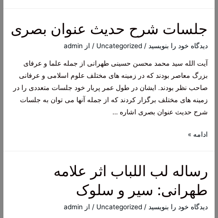
سید
محمد
جلسات شرح حدیث عنوان بصری
حسین
طهرانی،
دیدگاه‌ خود را بنویسید
/
Uncategorized
/ از
admin
فقیه،
آیت الله سید محمد محسن حسینی طهرانی از جمله علما و عرفای
عارف
بزرگ معاصر بودند که در زمینه های مختلف علوم اسلامی و عرفانی
صاحب نظر بودند. ایشان در طول عمر پربار خود جلسات متعددی را در
زمینه های مختلف برگزار کردند که از جمله آنها می توان به جلسات
شرح حدیث عنوان بصری اشاره …
جلسات
ادامه »
شرح
حدیث
رساله لب اللباب اثر علامه
عنوان
بصری
طهرانی: سیر و سلوک
دیدگاه‌ خود را بنویسید
/
Uncategorized
/ از
admin