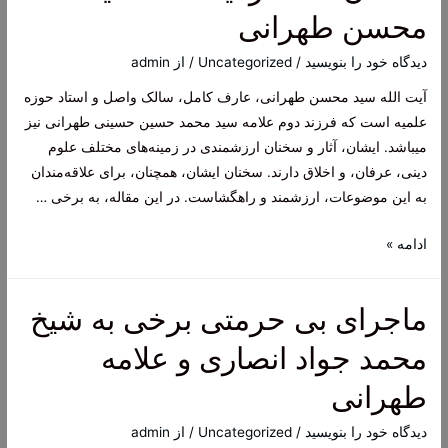
سید
محسن طهرانی
محسن
طهرانی
دیدگاه‌ خود را بنویسید
/
Uncategorized
/ از
admin
آیت الله سید محسن طهرانی، عارف کامل، سالک واصل و استاد حوزه
علمیه است که فرزند دوم علامه سید محمد حسین حسینی طهرانی نیز
میباشد. ایشان، آثار و سخنان ارزشمندی در زمینه‌های مختلف علوم
دینی، عرفان، و اخلاق دارند. سخنان ایشان، همچنان، برای علاقه‌مندان
به این موضوعات، ارزشمند و راهگشاست. در این مقاله، به برخی …
سخنان
ادامه »
ماندگار
آیت
ماجرای بی حرمتی برخی به شیخ
الله
سید
محمد جواد انصاری و علامه
محسن
طهرانی
طهرانی
دیدگاه‌ خود را بنویسید
/
Uncategorized
/ از
admin