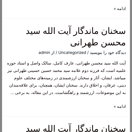
سخنان
ادامه »
ماندگار
آیت
سخنان ماندگار آیت الله سید
الله
سید
محسن طهرانی
محسن
طهرانی
دیدگاه‌ خود را بنویسید
/
Uncategorized
/ از
admin
آیت الله سید محسن طهرانی، عارف کامل، سالک واصل و استاد حوزه
علمیه است که فرزند دوم علامه سید محمد حسین حسینی طهرانی نیز
میباشد. ایشان، آثار و سخنان ارزشمندی در زمینه‌های مختلف علوم
دینی، عرفان، و اخلاق دارند. سخنان ایشان، همچنان، برای علاقه‌مندان
به این موضوعات، ارزشمند و راهگشاست. در این مقاله، به برخی …
سخنان
ادامه »
ماندگار
آیت
سخنان ماندگار آیت الله سید
الله