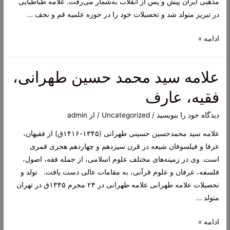
مذهبی ایران پیش و پس از انقلاب به‌شمار می‌رفت. علامه طباطبایی
طهرانی
در تبریز متولد شد و تحصیلات خود را در حوزه علمیه قم و نجف …
علامه
ادامه »
طباطبایی،
مفسر،
علامه سید محمد حسین طهرانی،
فیلسوف،
فقیه
فقیه، عارف
دیدگاه‌ خود را بنویسید
/
Uncategorized
/ از
admin
علامه سید محمدحسین حسینی طهرانی (۱۳۴۵-۱۴۱۶ق) از فقیهان،
عرفا و فیلسوفان شیعه در قرن سیزدهم و چهاردهم هجری قمری
است. وی در زمینه‌های مختلف علوم اسلامی، از جمله فقه، اصول،
فلسفه، عرفان و علوم قرآنی، به مقامات عالی دست یافت. تولد و
تحصیلات علامه طهرانی علامه طهرانی در ۲۴ محرم ۱۳۴۵ق در تهران
متولد …
علامه
ادامه »