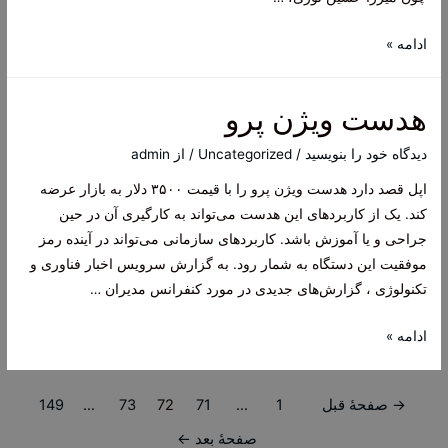
میرزا
ادامه »
جواد
آقا
هدست ویژن پرو
ملکی
تبریزی؛
دیدگاه‌ خود را بنویسید
/
Uncategorized
/ از
admin
فقیه،
اپل قصد دارد هدست ویژن پرو را با قیمت ۳۵۰۰ دلار به بازار عرضه
عارف،
کند. یک از کاربردهای این هدست می‌تواند به کارگیری آن در حین
و
جراحی و یا آموزش باشد. کاربردهای سازمانی می‌تواند در آینده رمز
استاد
موفقیت این دستگاه به شمار رود. به گزارش سرویس اخبار فناوری و
اخلاق
تکنولوژی ، گزارش‌های جدیدی در مورد کنفرانس مدیران …
هدست
ادامه »
ویژن
پرو
راهبری
→
صفحهٔ قبل
1
…
71
72
73
…
149
نوشته‌ها
صفحهٔ بعد
←