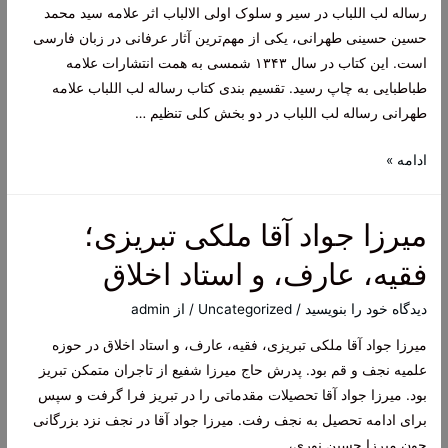
رساله لب اللباب در سیر و سلوک اولی الالباب اثر علامه سید محمد
حسین حسینی طهرانی، یکی از مهم‌ترین آثار عرفانی در زبان فارسی
است. این کتاب در سال ۱۳۴۳ شمسی به همت انتشارات علامه
طباطبایی به چاپ رسید. تقسیم بندی کتاب رساله لب اللباب علامه
طهرانی رساله لب اللباب در دو بخش کلی تنظیم …
رساله
ادامه »
لب
اللباب
میرزا جواد آقا ملکی تبریزی؛
اثر
علامه
فقیه، عارف، و استاد اخلاق
طهرانی:
سیر
دیدگاه‌ خود را بنویسید
/
Uncategorized
/ از
admin
و
میرزا جواد آقا ملکی تبریزی، فقیه، عارف، و استاد اخلاق در حوزه
سلوک
علمیه نجف و قم بود. پدرش حاج میرزا شفیع از تاجران متمکن تبریز
بود. میرزا جواد آقا تحصیلات مقدماتی را در تبریز فرا گرفت و سپس
برای ادامه تحصیل به نجف رفت. میرزا جواد آقا در نجف نزد بزرگانی
چون میرزا حسین نوری، …