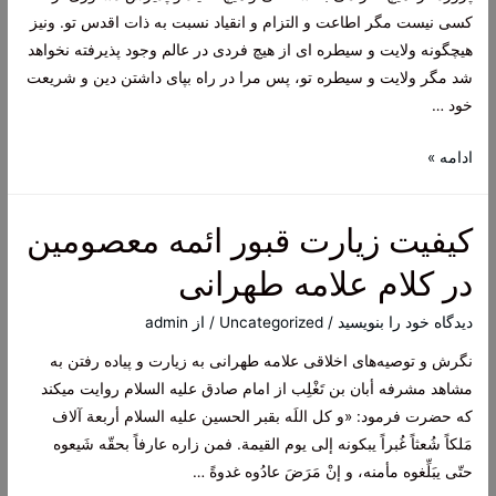
کسی نیست مگر اطاعت و التزام و انقیاد نسبت به ذات اقدس تو. ونیز
هیچگونه ولایت و سیطره ای از هیچ فردی در عالم وجود پذیرفته نخواهد
شد مگر ولایت و سیطره تو، پس مرا در راه بپای داشتن دین و شریعت
خود …
از
ادامه »
فرمایشات
امام
کیفیت زیارت قبور ائمه معصومین
رضا
علیه
در کلام علامه طهرانی
السلام
هنگام
دیدگاه‌ خود را بنویسید
/
Uncategorized
/ از
admin
پذیرفتن
نگرش و توصیه‌های اخلاقی علامه طهرانی به زیارت و پیاده رفتن به
ولایت
مشاهد مشرفه أبان بن تَغْلِب از امام صادق علیه السلام روایت میکند
عهدی
که حضرت فرمود: «و کل اللَه بقبر الحسین علیه السلام أربعة آلاف
از
مَلکاً شُعثاً غُبراً یبکونه إلى یوم القیمة. فمن زاره عارفاً بحقّه شَیعوه
جانب
حتّى یبَلِّغوه مأمنه، و إنْ مَرَضَ عادُوه غدوةً …
مأمون