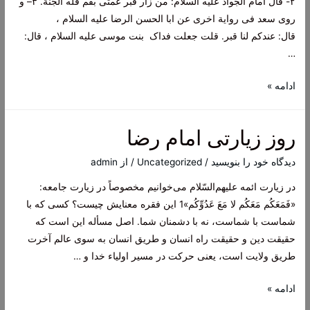
٢- قال امام الجواد علیه السلام: من زار قبر عمتی بقم فله الجنة. ٣– و
روی سعد فی روایة اخری عن ابا الحسن الرضا علیه السلام ،
قال: عندکم لنا قبر. قلت جعلت فداک بنت موسی علیه السلام ، قال:
…
رواياتي
ادامه »
پيرامون
مقام
روز زیارتی امام رضا
و
عظمت
دیدگاه‌ خود را بنویسید
/
Uncategorized
/ از
admin
حضرت
در زیارت ائمه علیهم‌السّلام می‌خوانیم مخصوصاً در زیارت جامعه:
فاطمه
«فَمَعَكُم مَعَكُم لا مَعَ عَدُوِّكُم»1 این فقره معنایش چیست؟ كسی كه با
معصومه
شماست با شماست، نه با دشمنان شما. اصل مسأله این است كه
سلام
حقیقت دین و حقیقت راه انسان و طریق انسان به سوی عالم آخرت
اللَه
طریق ولایت است، یعنی حركت در مسیر اولیاء خدا و …
عليها
روز
ادامه »
زیارتی