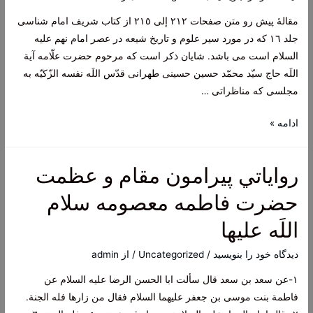
مقالۀ پیش رو متن صفحات ٢١٢ إلی ٢١٥ از کتاب شریف امام شناسی
جلد ١٦ که در مورد سیر علوم و تاریخ شیعه در عصر امام نهم علیه
السلام است می باشد. شایان ذکر است که مرحوم حضرت علّامه آیة
اللَه حاج سیّد محمّد حسین حسینی طهرانی قدّس اللَه نفسه الزّکیّه به
مجلسی که مناظراتی …
نگاهی
ادامه »
گذرا
بر
رواياتي پيرامون مقام و عظمت
حیات
پر
حضرت فاطمه معصومه سلام
برکت
اللَه عليها
امام
جواد
دیدگاه‌ خود را بنویسید
/
Uncategorized
/ از
admin
علیه
١-عن سعد بن سعد قال سألت ابا الحسن الرضا علیه السلام عن
السلام
فاطمة بنت موسی بن جعفر علیهما السلام فقال من زارها فله الجنة.