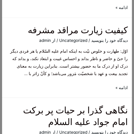
کیفیت
ادامه »
زیارت
قبور
کیفیت زیارت مراقد مشرفه
ائمه
معصومین
دیدگاه‌ خود را بنویسید
/
Uncategorized
/ از
admin
در
اوّل: طهارت و خلوص نیّت به اینکه امام علیه السّلام یا هر فردی دیگر
کلام
را حیّ و حاضر و ناظر بداند و احساس غیبت و ابتعاد نکند، و بداند که
علامه
درک او از درک ما به حضور بیشتر است. بنابراین زیارت به معنای
طهرانی
تجدید بیعت و عهد با شخصیّت مَزور می‌باشد؛ و کأنّ زائر با …
کیفیت
ادامه »
زیارت
مراقد
نگاهی گذرا بر حیات پر برکت
مشرفه
امام جواد علیه السلام
دیدگاه‌ خود را بنویسید
/
Uncategorized
/ از
admin