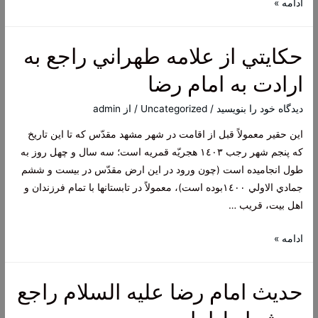
علّت
ادامه »
اشتهار
امام
حكايتي از علامه طهراني راجع به
رضا
به
ارادت به امام رضا
امام
غريب
دیدگاه‌ خود را بنویسید
/
Uncategorized
/ از
admin
اين حقير معمولاً قبل از اقامت در شهر مشهد مقدّس كه تا اين تاريخ
كه پنجم شهر رجب ١٤٠٣ هجريّه قمريه است؛ سه سال و چهل روز به
طول انجاميده است (چون ورود در اين ارض مقدّس در بيست و ششم
جمادي الاولي ١٤٠٠بوده است)، معمولاً در تابستانها با تمام فرزندان و
اهل بيت، قريب …
حكايتي
ادامه »
از
علامه
حديث امام رضا علیه السلام راجع
طهراني
راجع