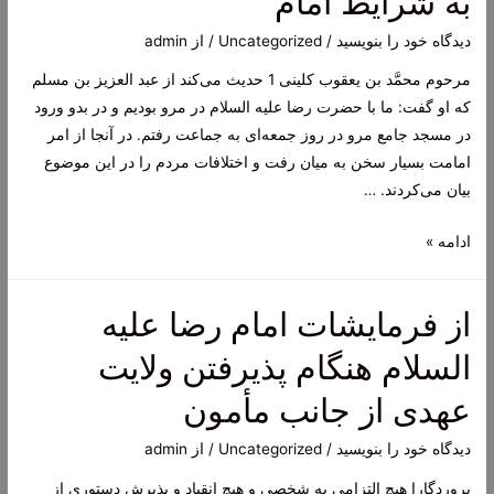
به شرايط امام‌
به
ارادت
دیدگاه‌ خود را بنویسید
/
Uncategorized
/ از
admin
به
مرحوم محمَّد بن يعقوب كلينى 1 حديث مى‌كند از عبد العزيز بن مسلم
امام
كه او گفت: ما با حضرت رضا علیه السلام در مرو بوديم و در بدو ورود
رضا
در مسجد جامع مرو در روز جمعه‌اى به جماعت‌ رفتم. در آنجا از امر
امامت بسيار سخن به ميان رفت و اختلافات مردم را در اين موضوع
بيان مى‌كردند. …
حديث
ادامه »
امام
رضا
از فرمایشات امام رضا علیه
علیه
السلام
السلام هنگام پذیرفتن ولایت
راجع
عهدی از جانب مأمون
به
شرايط
دیدگاه‌ خود را بنویسید
/
Uncategorized
/ از
admin
امام‌
پروردگارا هیچ التزامی به شخصی و هیچ انقیاد و پذیرش دستوری از