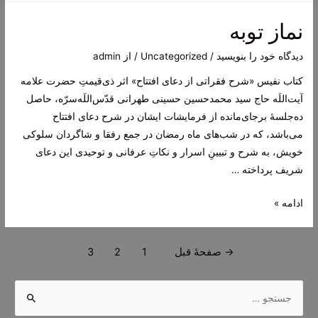
امام
نماز توبه
رضا
دیدگاه‌ خود را بنویسید
/
Uncategorized
/ از
admin
کتاب نفیس «شرح فقراتی از دعای افتتاح» اثر ذی‌قیمتِ حضرت علامه
آیت‌اللَه حاج سید محمدحسین حسینی طهرانی قدّس‌اللَه‌‌سرّه، حاصل
ده‌جلسۀ بر‌جای‌مانده از فرمایشات ایشان در شرح دعای افتتاح
می‌باشد، که در شب‌های ماه رمضان در جمع رفقا و شاگردان سلوکی
خویش، به شرح و تبیینِ اسرار و نکاتِ عرفانی و توحیدی این دعای
شریف پرداخته‌ …
نماز
ادامه »
توبه
راهبری
→
صفحهٔ قبل
1
2
3
نوشته‌ها
ج
س