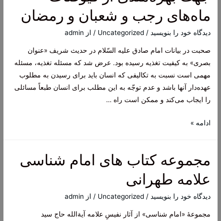
ماه‌های رجب و شعبان و رمضان
دیدگاه‌ خود را بنویسید
/
Uncategorized
/ از
admin
صحبت در بیانات امام صادق علیه السّلام در حدیث شریف «عنوان
بصری» به كیفیت تغذیه رسیده بود. عرض شد كه مسئله تغذیه، مسئله
مهمی است نسبت به تكالیفی كه انسان باید برای رسیدن به مطلوب
عهده‌دار آنها باشد و عدم توجّه به این مطلب برای انسان طبعاً مسائلی
را ایجاب می‌كند و ممكن است راه …
لزوم
ادامه »
رفع
اختلافات
مجموعه کتاب های امام شناسی
و
کدورت‌ها
علامه طهرانی
جهت
بهره‌مندی
دیدگاه‌ خود را بنویسید
/
Uncategorized
/ از
admin
از
مجموعۀ «امام شناسی» از آثار نفیسِ علامه آیة‌الله حاج سید