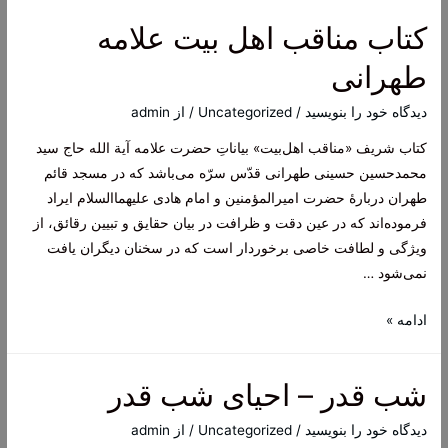
علی
کتاب مناقب اهل بیت علامه
قاضی
در
طهرانی
ماه‌های
رجب
دیدگاه‌ خود را بنویسید
/
Uncategorized
/ از
admin
و
کتاب شریف «مناقب اهل‌بیت» بیاناتِ حضرت علامه آیة الله حاج سید
شعبان
محمد‌حسین حسینی طهرانی قدّس سرّه می‌باشد که در مسجد قائم
و
طهران دربارۀ حضرت امیرالمؤمنین و امام هادی علیهما‌السلام ایراد
رمضان
فرموده‌اند که در عین دقت و ظرافت در بیان حقایق و تبیین رقائق، از
مبارک
ویژگی و لطافت خاصی برخوردار است که در سخنان دیگران یافت
نمی‌شود …
کتاب
ادامه »
مناقب
اهل
شب قدر – احیای شب قدر
بیت
علامه
دیدگاه‌ خود را بنویسید
/
Uncategorized
/ از
admin
طهرانی