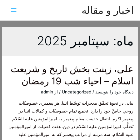
اخبار و مقاله
فهرس
اصلی
ماه:
سپتامبر 2025
علی، زینت بخش تاریخ و شریعت
اسلام – احیاء شب 19 رمضان
دیدگاه‌ خود را بنویسید
/
Uncategorized
/ از
admin
بیانی در نحوۀ تحقّق معجزات توسّط انبیا. هر پیغمبری خصوصیّات
روحیِ خاصِّ خود را دارد. تجمیع تمام خصوصیّات و کمالات انبیا در
پیغمبر اکرم. انتقال حقیقت مقام پیغمبر به امیرالمؤمنین علیه السّلام.
تَصَلُّب امیرالمؤمنین علیه السّلام در دین. هفت فضیلت از امیرالمؤمنین
علیه السّلام. سه مرتبه از مراتب پیغمبر که به امیرالمؤمنین علیه