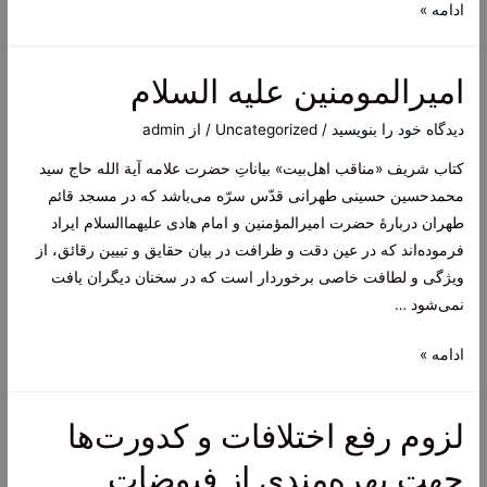
امام
ادامه »
حسن
مجتبی
امیرالمومنین علیه السلام
علیه
السلام
دیدگاه‌ خود را بنویسید
/
Uncategorized
/ از
admin
کتاب شریف «مناقب اهل‌بیت» بیاناتِ حضرت علامه آیة الله حاج سید
محمد‌حسین حسینی طهرانی قدّس سرّه می‌باشد که در مسجد قائم
طهران دربارۀ حضرت امیرالمؤمنین و امام هادی علیهما‌السلام ایراد
فرموده‌اند که در عین دقت و ظرافت در بیان حقایق و تبیین رقائق، از
ویژگی و لطافت خاصی برخوردار است که در سخنان دیگران یافت
نمی‌شود …
امیرالمومنین
ادامه »
علیه
السلام
لزوم رفع اختلافات و کدورت‌ها
جهت بهره‌مندی از فیوضات