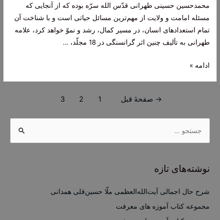
فیوضات
محمد‌حسین حسینی طهرانی قدّس الله سرّه بوده که از آنجایی که
ماه‌های
مسئله امامت و ولایت از مهم‌ترین مسائل حیاتی است و با شناخت آن
رجب
تمام استعدادهای انسان، در مسیر کمال، رشد و نموّ خواهد کرد، علامه
و
طهرانی به تألیف چنین اثر گرانسنگی در 18 مجلّد، …
شعبان
و
مجموعه
ادامه »
رمضان
کتاب
های
راهبری
→
صفحهٔ قبل
1
2
3
امام
نوشته‌ها
شناسی
ج
علامه
س
طهرانی
ت
ج
نوشته‌های تازه
و
ب
شرح حال اجمالی آیت‌الله‌العظمی ملّا حسین‌قلی همدانی
ر
مجموعه کتاب آموزه های معرفت
ا