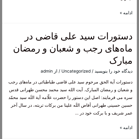
مجموعه
ادامه »
سخنرانی
های
دستورات سید علی قاضی در
علامه
طهرانی
ماه‌های رجب و شعبان و رمضان
درباره
مبارک
امیرالمؤمنین
(فداکاری‌،
دیدگاه‌ خود را بنویسید
/
Uncategorized
/ از
admin
گذشت،
دستورات آیة الحق مرحوم سید علی قاضی طباطبائی در ماه‌های رجب
ایثار،
و شعبان و رمضان المبارک. آیت الله سید محمد محسن طهرانی قدس
عدالت
سره می فرمایند: اصل این دستور را حضرت علّامه آیة اللَه سید محمّد
و
حسین حسینی طهرانی أفاض اللَه علینا من برکات تربته، در سال آخر
…)
عمر شریف و با برکت خود در …
و
امام
دستورات
ادامه »
هادی
سید
علیهما‌السلام