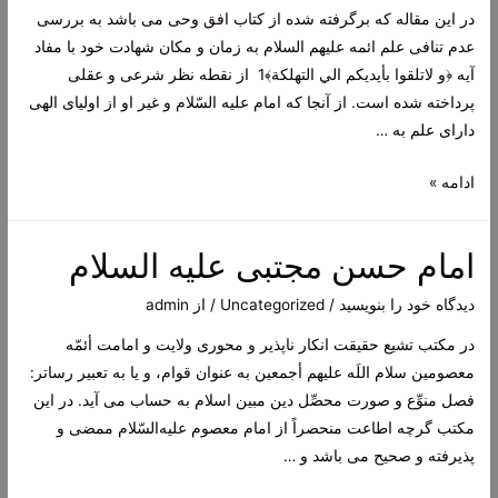
در این مقاله که برگرفته شده از کتاب افق وحی می باشد به بررسی
عدم تنافی علم ائمه علیهم السلام به زمان و مکان شهادت خود با مفاد
آیه ﴿و لاتلقوا بأيديكم الي التهلكة﴾1 از نقطه نظر شرعی و عقلی
پرداخته شده است. از آنجا که امام علیه السّلام و غیر او از اولیای الهی
دارای علم به …
شب
ادامه »
قدر
–
امام حسن مجتبی علیه السلام
احیای
شب
دیدگاه‌ خود را بنویسید
/
Uncategorized
/ از
admin
قدر
در مکتب تشیع حقیقت انکار ناپذیر و محورى ولایت و امامت أئمّه
معصومین سلام اللَه علیهم أجمعین به عنوان قوام، و یا به تعبیر رساتر:
فصل منوِّع و صورت محصِّل دین مبین اسلام به حساب مى ‌آید. در این
مکتب گرچه اطاعت منحصراً از امام معصوم علیه‌السّلام ممضى و
پذیرفته و صحیح مى ‌باشد و …