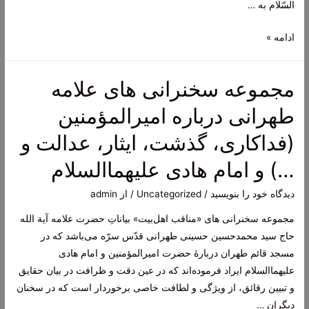
السّلام به …
علی،
ادامه »
زینت
بخش
مجموعه سخنرانی های علامه
تاریخ
و
طهرانی درباره امیرالمؤمنین
شریعت
(فداکاری‌، گذشت، ایثار، عدالت و
اسلام
–
…) و امام هادی علیهما‌السلام
احیاء
شب
دیدگاه‌ خود را بنویسید
/
Uncategorized
/ از
admin
19
مجموعه سخنرانی های «مناقب اهل‌بیت» بیاناتِ حضرت علامه آیة الله
رمضان
حاج سید محمد‌حسین حسینی طهرانی قدّس سرّه می‌باشد که در
مسجد قائم طهران دربارۀ حضرت امیرالمؤمنین و امام هادی
علیهما‌السلام ایراد فرموده‌اند که در عین دقت و ظرافت در بیان حقایق
و تبیین رقائق، از ویژگی و لطافت خاصی برخوردار است که در سخنان
دیگران …