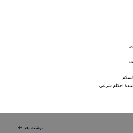
یر
ت
لسلام
‌کنندۀ احکام شرعی
نوشته بعد
←