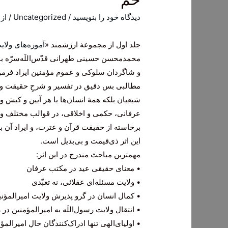
دیدگاه‌ خود را بنویسید
/
Uncategorized
/ از
جلد اول از مجموعۀ ارزشمند «
آموزه‌های ولای
محمدمحسن حسینی طهرانی قدّس‌اللَه‌سرّه بود
و شاگردان سلوکی و عموم مؤمنین ایراد فرموده
مطالبی بس دقیق در تفسیر و شرحِ حقیقت ول
شیعیان بلکه همۀ انسان‌ها با هر آیین و کیش 
عرفانی، حکمی و اخلاقی، در قوالب مختلف و ام
برخاسته از حقیقت قرآن و عترت، و ایراد آن 
این اثر ذی‌قیمت و بی‌بدیل است.
مهمترین مباحث مندرج در این اثر:
• معنای حقیقی عید در مکتب عرفان
• ولایت مسئله‌ای عقلائی، نه تعبّدی
• کمال انسان در گرو پذیرش ولایت امیرالمؤنین
• انتقال ولایت رسول‌اللَه به امیرالمؤمنین در 
• اولیای‌الهی تنها ادراک‌کنندگان حالِ امیرالمؤ