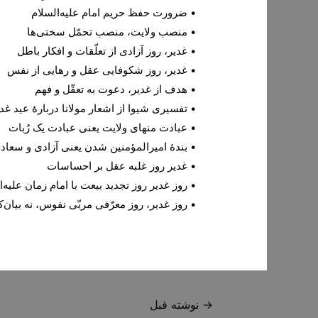
• ضرورت حفظ حریم امام علیه‌السلام
• منصب ولایت، منصب تحمّل سختی‌ها
• غدیر، روز آزادی از تعلّقات و افکار باطل
• غدیر، روز شکوفایی عقل و رهایی از نفس
• هدف از غدیر، دعوت به تعقّل و فهم
• تفسیری شیوا از اشعار مولانا دربارۀ عید غد
• عبادت منهای ولایت یعنی عبادت یک رُبات
• بندۀ امیرالمؤمنین شدن یعنی آزادی و سعاد
• غدیر روز غلبه عقل بر احساسات
• روز غدیر روز تجدید بیعت با امام زمان علیه‌ا
• روز غدیر، روز معرّفی مربّی نفوس، نه بیان
راهبری
→
نوشته قبل