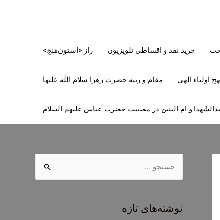
تحب
خرید نقد و اقساطی تلویزیون
راز «استون‌هنج»
ج اولیاء الهی
مقام و رتبه حضرت زهرا سلام اللَه علیها
لشّهدا و ام البنین در مصیبت حضرت عباس علیهم السلام
ج
س
ت
ج
نوشته‌های تازه
و