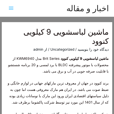
اخبار و مقاله
فهرس
اصلی
ماشین لباسشویی 9 کیلویی
کنوود
دیدگاه‌ خود را بنویسید
/
Uncategorized
/ از
admin
ماشین لباسشویی 9 کیلویی کنوود
Brit Series مدل KWM6940 از
محصولات با موتور پیشرفته BLDC با برد لمسی و 20 برنامه شستشو
با قابلیت صرفه جویی در آب و برق می باشد.
برند کنوود در جهان از معروف تربن مارکهای جهانی در لوازم خانگی و
ضبط صوت می باشد. در ایران هم مارک معروفی هست اما چون به
دلیل سیاستهای اقتصادی ایران ورود این مارک با نوسانات زیادی بوده
که از سال 1401 این مورد نیز توسط شرکت پاکشوما برطرف شد.