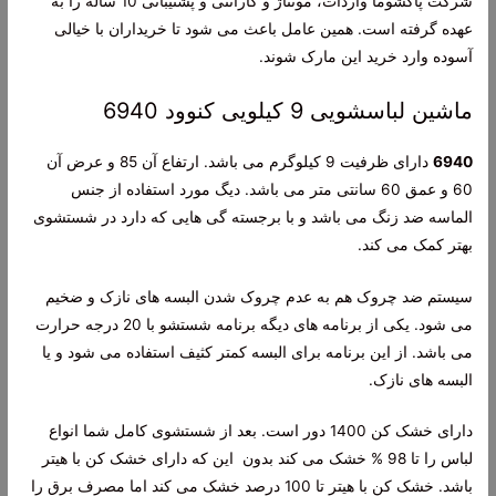
شرکت پاکشوما واردات، مونتاژ و گارانتی و پشتیبانی 10 ساله را به
عهده گرفته است. همین عامل باعث می شود تا خریداران با خیالی
آسوده وارد خرید این مارک شوند.
ماشین لباسشویی 9 کیلویی کنوود 6940
6940
دارای ظرفیت 9 کیلوگرم می باشد. ارتفاع آن 85 و عرض آن
60 و عمق 60 سانتی متر می باشد. دیگ مورد استفاده از جنس
الماسه ضد زنگ می باشد و با برجسته گی هایی که دارد در شستشوی
بهتر کمک می کند.
سیستم ضد چروک هم به عدم چروک شدن البسه های نازک و ضخیم
می شود. یکی از برنامه های دیگه برنامه شستشو با 20 درجه حرارت
می باشد. از این برنامه برای البسه کمتر کثیف استفاده می شود و یا
البسه های نازک.
دارای خشک کن 1400 دور است. بعد از شستشوی کامل شما انواع
لباس را تا 98 % خشک می کند بدون این که دارای خشک کن با هیتر
باشد. خشک کن با هیتر تا 100 درصد خشک می کند اما مصرف برق را